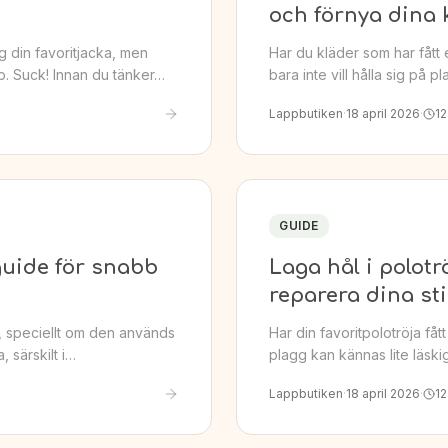
och förnya dina 
ig din favoritjacka, men
Har du kläder som har fått 
pp. Suck! Innan du tänker…
bara inte vill hålla sig på 
Lappbutiken
·
18 april 2026
·
12
GUIDE
 guide för snabb
Laga hål i polotr
reparera dina st
änt, speciellt om den används
Har din favoritpolotröja fåt
a, särskilt i…
plagg kan kännas lite läski
Lappbutiken
·
18 april 2026
·
12