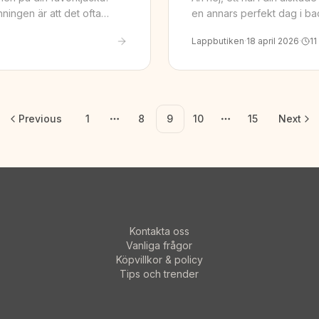
anningen är att det ofta…
en annars perfekt dag i bac
Lappbutiken
·
18 april 2026
·
11
Previous
1
8
9
10
15
Next
More pages
More pages
Kontakta oss
Vanliga frågor
Köpvillkor & policy
Tips och trender