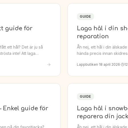
GUIDE
tt guide för
Laga hål i din sh
reparation
ått ett hål? Det är ju så
Åh nej, ett hål i din älskad
trösta inte! Att laga…
hända precis innan skidres
Lappbutiken
·
18 april 2026
·
12
GUIDE
– Enkel guide för
Laga hål i snowb
reparera din jac
rmen på din favoritjacka?
Åh nej, ett hål i din älska