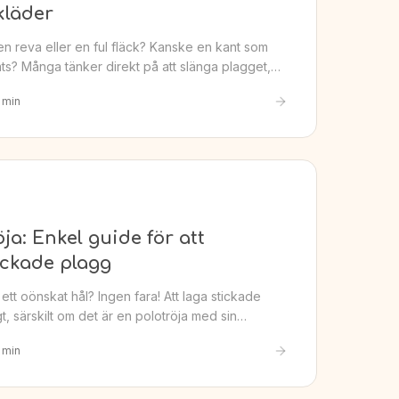
kläder
en reva eller en ful fläck? Kanske en kant som
plats? Många tänker direkt på att slänga plagget,…
min
öja: Enkel guide för att
ickade plagg
t ett oönskat hål? Ingen fara! Att laga stickade
gt, särskilt om det är en polotröja med sin…
min