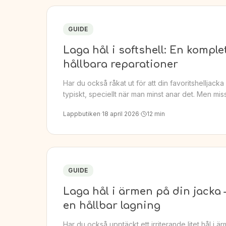
GUIDE
Laga hål i softshell: En komple
hållbara reparationer
Har du också råkat ut för att din favoritshelljacka f
typiskt, speciellt när man minst anar det. Men miss
Lappbutiken
·
18 april 2026
·
12
min
GUIDE
Laga hål i ärmen på din jacka 
en hållbar lagning
Har du också upptäckt ett irriterande litet hål i ä