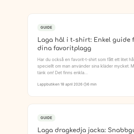
GUIDE
Laga hål i t-shirt: Enkel guide 
dina favoritplagg
Har du också en favorit-t-shirt som fått ett litet hå
speciellt om man använder sina kläder mycket. 
tänk om! Det finns enkla…
Lappbutiken
·
18 april 2026
·
6
min
GUIDE
Laga dragkedja jacka: Snabbgui