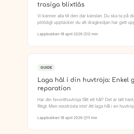
trasiga blixtlås
Vi känner alla till den där känslan. Du ska ta på d
plötsligt upptäcker du att dragkedjan har gett u
Lappbutiken
·
18 april 2026
·
12
min
GUIDE
Laga hål i din huvtröja: Enkel
reparation
Har din favorithuvtröja fått ett hål? Det är lätt h
flitigt. Men misströsta inte! Att laga hål i en huvtröj
Lappbutiken
·
18 april 2026
·
11
min