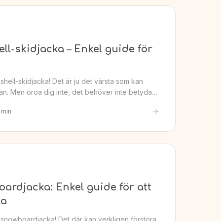
ell-skidjacka – Enkel guide för
e shell-skidjacka! Det är ju det värsta som kan
an. Men oroa dig inte, det behöver inte betyda…
min
oardjacka: Enkel guide för att
ka
de snowboardjacka! Det där kan verkligen förstöra