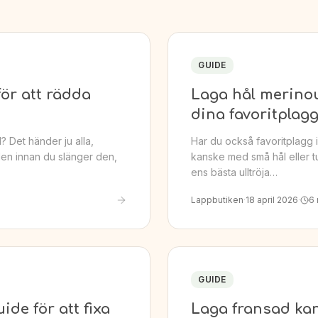
GUIDE
för att rädda
Laga hål merinoul
dina favoritplag
l? Det händer ju alla,
Har du också favoritplagg i
Men innan du slänger den,
kanske med små hål eller tun
ens bästa ulltröja…
Lappbutiken
·
18 april 2026
·
6
GUIDE
de för att fixa
Laga fransad kant