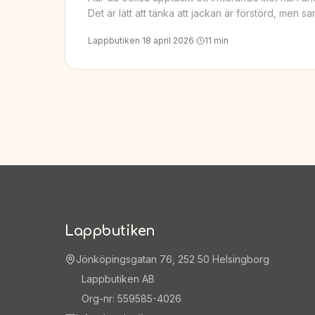
Det är lätt att tänka att jackan är förstörd, men s
Lappbutiken
·
18 april 2026
·
11
min
Lappbutiken
Jönköpingsgatan 76, 252 50 Helsingborg
Lappbutiken AB
Org-nr: 559585-4026