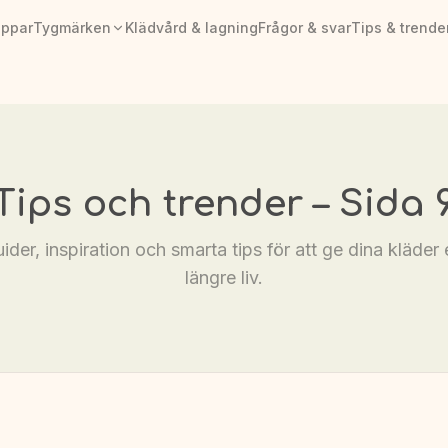
appar
Tygmärken
Klädvård & lagning
Frågor & svar
Tips & trende
Tips och trender
– Sida 
ider, inspiration och smarta tips för att ge dina kläder 
längre liv.