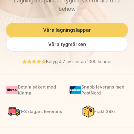
Lagningslappar och tygmärken för alla dina
behov.
Våra lagningslappar
Våra tygmärken
Betyg 4.7 av mer än 1000 kunder
Betala säkert med
Snabb leverans med
Klarna
PostNord
1–3 dagars leverans
Frakt 39kr