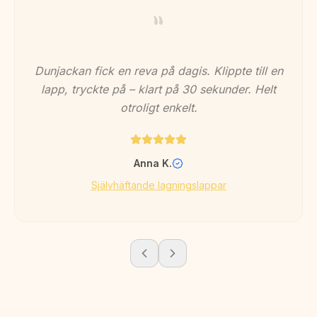
”
Använde på mannens regnställ som hade ett
hål. Sitter kvar efter flera tvättar. Imponerad!
Malin S.
Självhäftande lagningslappar