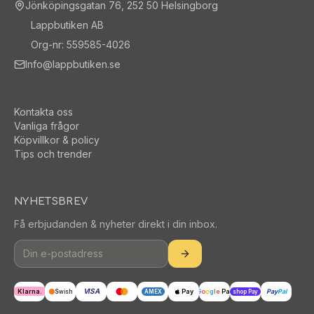
Lappbutiken AB
Org-nr: 559585-4026
Info@lappbutiken.se
Kontakta oss
Vanliga frågor
Köpvillkor & policy
Tips och trender
NYHETSBREV
Få erbjudanden & nyheter direkt i din inbox.
VISA
Klarna.
Pay
G
o
o
g
l
e
Pay
Pay
Pal
Swish
AMEX
shop Pay