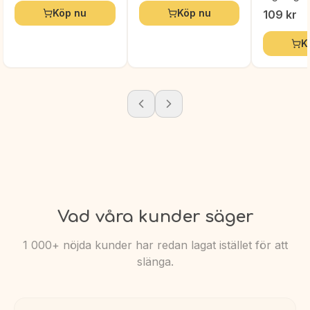
Köp nu
Köp nu
109
kr
K
Vad våra kunder säger
1 000+ nöjda kunder har redan lagat istället för att
slänga.