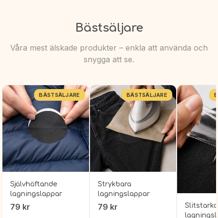
Bästsäljare
Våra mest älskade produkter – enkla att använda och
snygga att se.
BÄSTSÄLJARE
BÄSTSÄLJARE
B
Självhäftande
Strykbara
lagningslappar
lagningslappar
79
kr
79
kr
Slitstark
lagnings