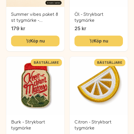
Summer vibes paket 8
Öl - Strykbart
st tygmärke -
tygmärke
Strykbara laglappar
179
kr
25
kr
Köp nu
Köp nu
BÄSTSÄLJARE
BÄSTSÄLJARE
Burk - Strykbart
Citron - Strykbart
tygmärke
tygmärke