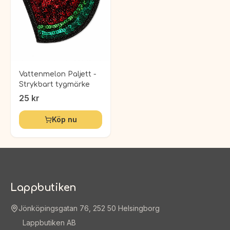
Vattenmelon Paljett -
Strykbart tygmärke
25
kr
Köp nu
Lappbutiken
Jönköpingsgatan 76, 252 50 Helsingborg
Lappbutiken AB