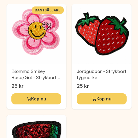
BÄSTSÄLJARE
Blomma Smiley
Jordgubbar - Strykbart
Rosa/Gul - Strykbart
tygmärke
tygmärke
25
kr
25
kr
Köp nu
Köp nu