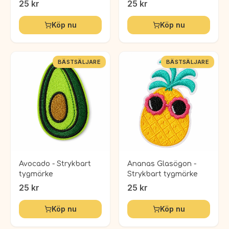
25
kr
25
kr
Köp nu
Köp nu
BÄSTSÄLJARE
BÄSTSÄLJARE
Avocado - Strykbart
Ananas Glasögon -
tygmärke
Strykbart tygmärke
25
kr
25
kr
Köp nu
Köp nu