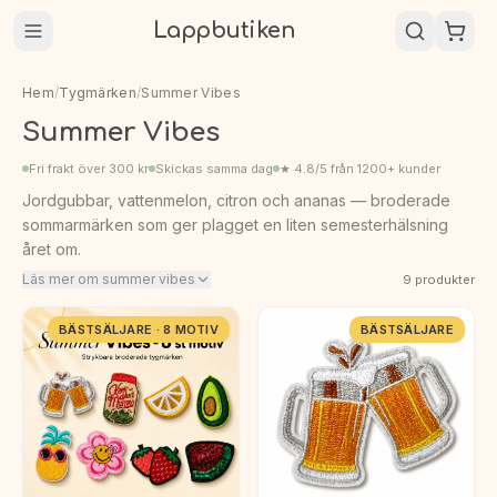
Lappbutiken
Hem
/
Tygmärken
/
Summer Vibes
Summer Vibes
Fri frakt över 300 kr
Skickas samma dag
★ 4.8/5 från 1200+ kunder
Jordgubbar, vattenmelon, citron och ananas — broderade
sommarmärken som ger plagget en liten semesterhälsning
året om.
Läs mer om summer vibes
9
produkter
BÄSTSÄLJARE · 8 MOTIV
BÄSTSÄLJARE