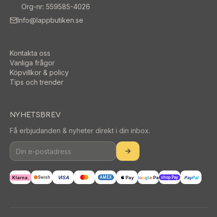
Org-nr: 559585-4026
Info@lappbutiken.se
Kontakta oss
Vanliga frågor
Köpvillkor & policy
Tips och trender
NYHETSBREV
Få erbjudanden & nyheter direkt i din inbox.
VISA
Klarna.
Pay
G
o
o
g
l
e
Pay
Pay
Pal
Swish
AMEX
shop Pay