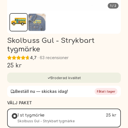
1
/
2
Skolbuss Gul - Strykbart
tygmärke
4,7
·
63
recensioner
25
kr
✓
Broderad kvalitet
Beställ nu — skickas idag!
Fåtal i lager
VÄLJ PAKET
1 st tygmärke
25 kr
Skolbuss Gul - Strykbart tygmärke