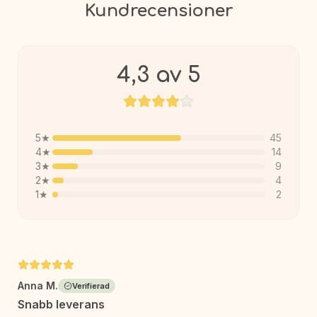
Kundrecensioner
4,3
av 5
5
★
45
4
★
14
3
★
9
2
★
4
1
★
2
Anna M.
Verifierad
Snabb leverans