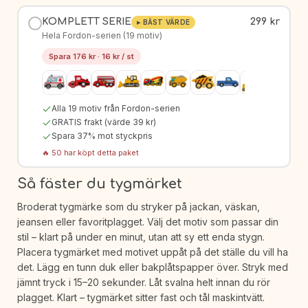
KOMPLETT SERIE
299 kr
▸
BÄST VÄRDE
Hela Fordon-serien (19 motiv)
Spara
176
kr ·
16
kr / st
Alla
19
motiv från
Fordon
-serien
GRATIS frakt (värde 39 kr)
Spara
37
% mot styckpris
🔥
50
har köpt detta paket
Så fäster du tygmärket
Broderat tygmärke som du stryker på jackan, väskan,
jeansen eller favoritplagget. Välj det motiv som passar din
stil – klart på under en minut, utan att sy ett enda stygn.
Placera tygmärket med motivet uppåt på det ställe du vill ha
det. Lägg en tunn duk eller bakplåtspapper över. Stryk med
jämnt tryck i 15–20 sekunder. Låt svalna helt innan du rör
plagget. Klart – tygmärket sitter fast och tål maskintvätt.