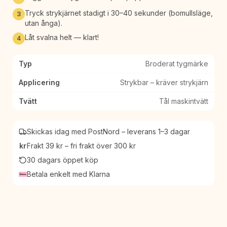
Tryck strykjärnet stadigt i 30–40 sekunder (bomullsläge,
3
utan ånga).
Låt svalna helt — klart!
4
Typ
Broderat tygmärke
Applicering
Strykbar – kräver strykjärn
Tvätt
Tål maskintvätt
Skickas idag med PostNord – leverans 1–3 dagar
kr
Frakt 39 kr – fri frakt över 300 kr
30 dagars öppet köp
Betala enkelt med Klarna