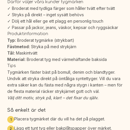
Därför väljer våra kunder tygmärken
✓ Broderat med tydliga färger som håller tvätt efter tvätt
✓ Stryks på direkt – inget sysätt behövs
✓ Dölj ett hål eller ge ett plagg en personlig touch
✓ Passar på jackor, jeans, väskor, kepsar och ryggsäckar
Produktinformation
Typ:
Broderat tygmärke (strykbart)
Fästmetod:
Stryka på med strykjärn
Tål:
Maskintvätt
Material:
Broderat tyg med värmehäftande baksida
Tips
Tygmärken fäster bäst på bomull, denim och blandtyger.
Undvik att stryka direkt på ömtåliga syntettyger. Vill du vara
extra säker kan du fästa med några stygn i kanten – men för
de flesta material räcker strykjärnet gott och väl.
Välj ditt motiv, stryk på, klart – det fixar du själv.
Så enkelt är det
Placera tygmärket där du vill ha det på plagget.
1
Lägg ett tunt tyg eller bakplåtspapper över märket.
2