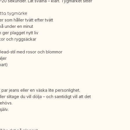
–20 sekunder. Låt svalna – klart. Tygmärket sitter
etta tygmärke
 som håller tvätt efter tvätt
 på under en minut
h ger plagget nytt liv
skor och ryggsäckar
 Dead-stil med rosor och blommor
ljer
art)
t par jeans eller en väska lite personlighet.
ler slitage du vill dölja – och samtidigt vill att det
behövs.
jälv.