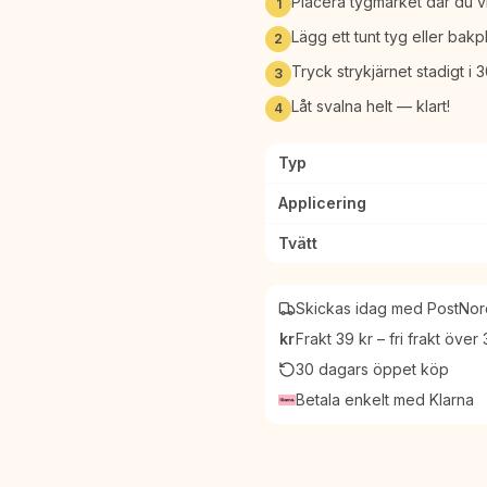
Placera tygmärket där du vi
1
Lägg ett tunt tyg eller bak
2
Tryck strykjärnet stadigt i
3
Låt svalna helt — klart!
4
Typ
Applicering
Tvätt
Skickas idag med PostNord
kr
Frakt 39 kr – fri frakt över
30 dagars öppet köp
Betala enkelt med Klarna