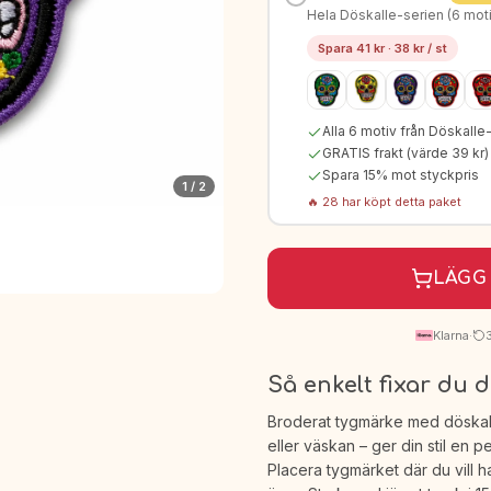
Hela Döskalle-serien (6 moti
Spara
41
kr ·
38
kr / st
Alla
6
motiv från
Döskalle
GRATIS frakt (värde 39 kr)
Spara
15
% mot styckpris
1
/
2
🔥
28
har köpt detta paket
LÄGG 
Klarna
·
Så enkelt fixar du d
Broderat tygmärke med döskalle
eller väskan – ger din stil en 
Placera tygmärket där du vill 