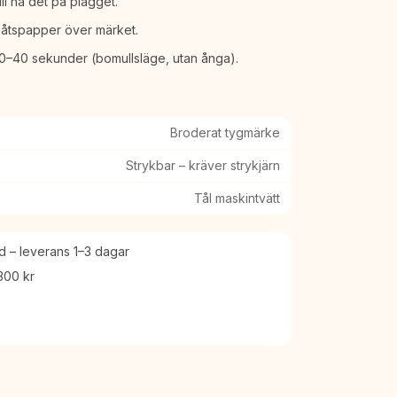
ll ha det på plagget.
plåtspapper över märket.
 30–40 sekunder (bomullsläge, utan ånga).
Broderat tygmärke
Strykbar – kräver strykjärn
Tål maskintvätt
 – leverans 1–3 dagar
 300 kr