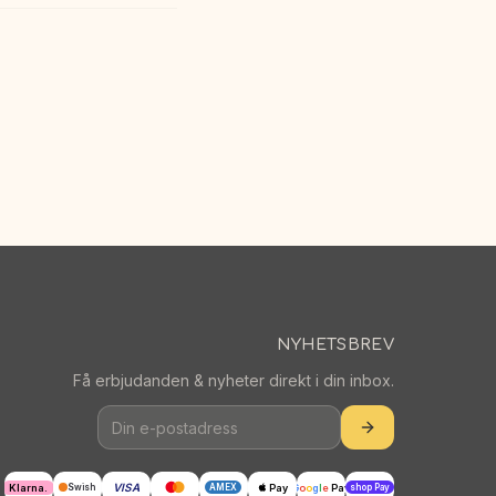
NYHETSBREV
Få erbjudanden & nyheter direkt i din inbox.
VISA
Klarna.
Pay
G
o
o
g
l
e
Pay
Swish
AMEX
shop Pay