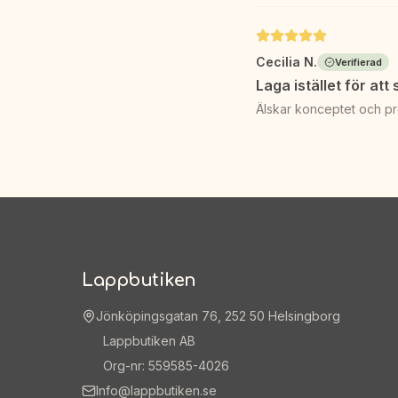
Cecilia N.
Verifierad
Laga istället för att
Älskar konceptet och pr
Lappbutiken
Jönköpingsgatan 76, 252 50 Helsingborg
Lappbutiken AB
Org-nr: 559585-4026
Info@lappbutiken.se