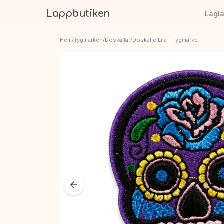
Lappbutiken
Lagl
Hem
/
Tygmärken
/
Döskallar
/
Döskalle Lila - Tygmärke