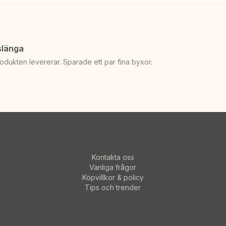
 slänga
odukten levererar. Sparade ett par fina byxor.
Kontakta oss
Vanliga frågor
Köpvillkor & policy
Tips och trender