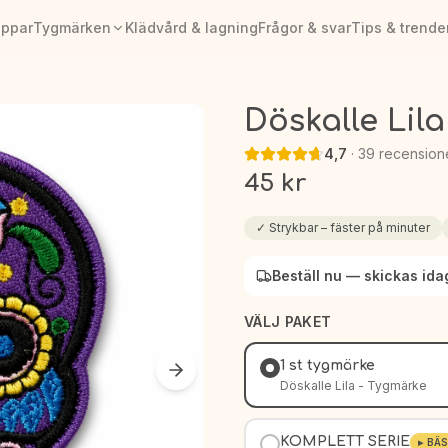
appar
Tygmärken
Klädvård & lagning
Frågor & svar
Tips & trende
Döskalle Lil
4,7
·
39
recension
45
kr
✓
Strykbar – fäster på minuter
Beställ nu — skickas ida
VÄLJ PAKET
1 st tygmärke
Döskalle Lila - Tygmärke
KOMPLETT SERIE
▸
BÄS