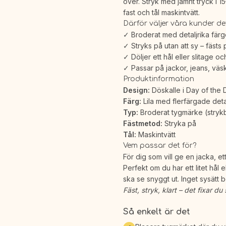
över. Stryk med jämnt tryck i 15
fast och tål maskintvätt.
Därför väljer våra kunder d
✓ Broderat med detaljrika färger
✓ Stryks på utan att sy – fästs
✓ Döljer ett hål eller slitage oc
✓ Passar på jackor, jeans, vä
Produktinformation
Design:
Döskalle i Day of the
Färg:
Lila med flerfärgade deta
Typ:
Broderat tygmärke (strykb
Fästmetod:
Stryka på
Tål:
Maskintvätt
Vem passar det för?
För dig som vill ge en jacka, et
Perfekt om du har ett litet hål el
ska se snyggt ut. Inget sysätt 
Fäst, stryk, klart – det fixar du s
Så enkelt är det