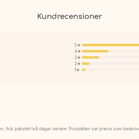
Kundrecensioner
5
★
4
★
3
★
2
★
1
★
n, fick paketet två dagar senare. Produkten var precis som beskriv