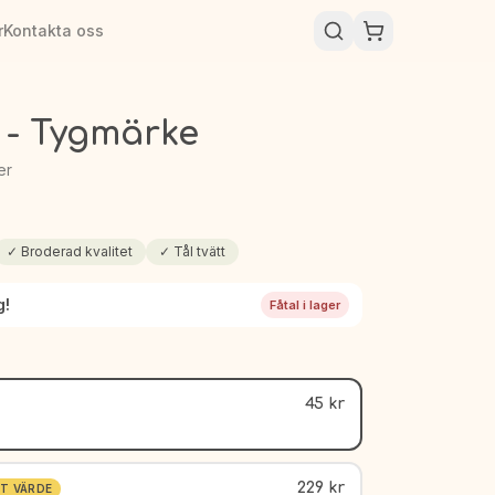
r
Kontakta oss
a - Tygmärke
er
✓
Broderad kvalitet
✓
Tål tvätt
g!
Fåtal i lager
45 kr
229 kr
T VÄRDE