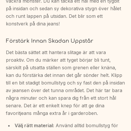
vackra mönster. Du kan täcka ett hål med en tygbit
på insidan och sedan sy dekorativa stygn över hålet
och runt lappen på utsidan. Det blir som ett
konstverk på dina jeans!
Förstärk Innan Skadan Uppstår
Det bästa sättet att hantera slitage är att vara
proaktiv. Om du märker att tyget börjar bli tunt,
särskilt på utsatta ställen som grenen eller knäna,
kan du förstärka det innan det går sönder helt. Klipp
till en bit stadigt bomullstyg och sy fast den på insidan
av jeansen över det tunna området. Det här tar bara
några minuter och kan spara dig från ett stort hål
senare. Det är ett enkelt knep för att ge dina
favoritjeans många extra år i garderoben.
Välj rätt material:
Använd alltid bomullstyg för