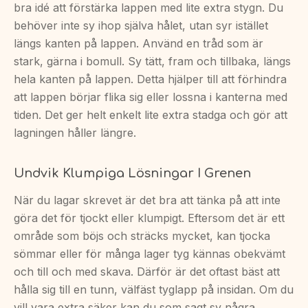
bra idé att förstärka lappen med lite extra stygn. Du
behöver inte sy ihop själva hålet, utan syr istället
längs kanten på lappen. Använd en tråd som är
stark, gärna i bomull. Sy tätt, fram och tillbaka, längs
hela kanten på lappen. Detta hjälper till att förhindra
att lappen börjar flika sig eller lossna i kanterna med
tiden. Det ger helt enkelt lite extra stadga och gör att
lagningen håller längre.
Undvik Klumpiga Lösningar I Grenen
När du lagar skrevet är det bra att tänka på att inte
göra det för tjockt eller klumpigt. Eftersom det är ett
område som böjs och sträcks mycket, kan tjocka
sömmar eller för många lager tyg kännas obekvämt
och till och med skava. Därför är det oftast bäst att
hålla sig till en tunn, välfäst tyglapp på insidan. Om du
vill vara extra säker kan du som sagt sy några