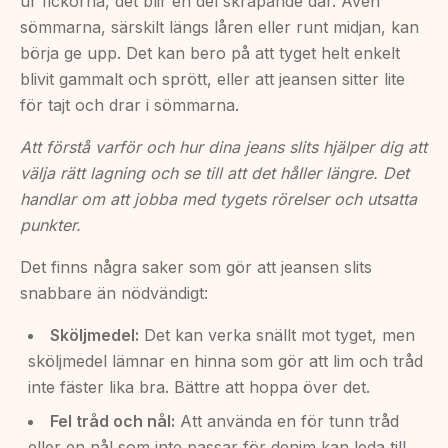
ur fickorna, det blir en del skrapande där. Även
sömmarna, särskilt längs låren eller runt midjan, kan
börja ge upp. Det kan bero på att tyget helt enkelt
blivit gammalt och sprött, eller att jeansen sitter lite
för tajt och drar i sömmarna.
Att förstå varför och hur dina jeans slits hjälper dig att
välja rätt lagning och se till att det håller längre. Det
handlar om att jobba med tygets rörelser och utsatta
punkter.
Det finns några saker som gör att jeansen slits
snabbare än nödvändigt:
Sköljmedel:
Det kan verka snällt mot tyget, men
sköljmedel lämnar en hinna som gör att lim och tråd
inte fäster lika bra. Bättre att hoppa över det.
Fel tråd och nål:
Att använda en för tunn tråd
eller en nål som inte passar för denim kan leda till