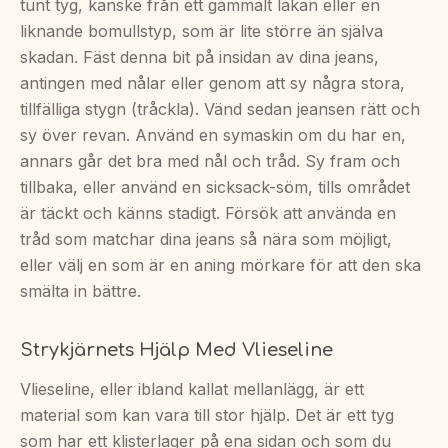
tunt tyg, kanske från ett gammalt lakan eller en
liknande bomullstyp, som är lite större än själva
skadan. Fäst denna bit på insidan av dina jeans,
antingen med nålar eller genom att sy några stora,
tillfälliga stygn (tråckla). Vänd sedan jeansen rätt och
sy över revan. Använd en symaskin om du har en,
annars går det bra med nål och tråd. Sy fram och
tillbaka, eller använd en sicksack-söm, tills området
är täckt och känns stadigt. Försök att använda en
tråd som matchar dina jeans så nära som möjligt,
eller välj en som är en aning mörkare för att den ska
smälta in bättre.
Strykjärnets Hjälp Med Vlieseline
Vlieseline, eller ibland kallat mellanlägg, är ett
material som kan vara till stor hjälp. Det är ett tyg
som har ett klisterlager på ena sidan och som du