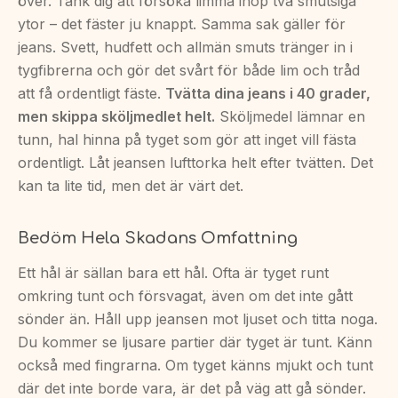
över. Tänk dig att försöka limma ihop två smutsiga
ytor – det fäster ju knappt. Samma sak gäller för
jeans. Svett, hudfett och allmän smuts tränger in i
tygfibrerna och gör det svårt för både lim och tråd
att få ordentligt fäste.
Tvätta dina jeans i 40 grader,
men skippa sköljmedlet helt.
Sköljmedel lämnar en
tunn, hal hinna på tyget som gör att inget vill fästa
ordentligt. Låt jeansen lufttorka helt efter tvätten. Det
kan ta lite tid, men det är värt det.
Bedöm Hela Skadans Omfattning
Ett hål är sällan bara ett hål. Ofta är tyget runt
omkring tunt och försvagat, även om det inte gått
sönder än. Håll upp jeansen mot ljuset och titta noga.
Du kommer se ljusare partier där tyget är tunt. Känn
också med fingrarna. Om tyget känns mjukt och tunt
där det inte borde vara, är det på väg att gå sönder.