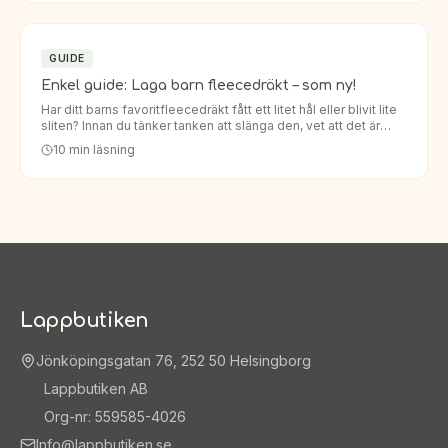
GUIDE
Enkel guide: Laga barn fleecedräkt – som ny!
Har ditt barns favoritfleecedräkt fått ett litet hål eller blivit lite
sliten? Innan du tänker tanken att slänga den, vet att det är
enklare än du tror att laga den. Att laga barn…
10
min läsning
Lappbutiken
Jönköpingsgatan 76, 252 50 Helsingborg
Lappbutiken AB
Org-nr: 559585-4026
Info@lappbutiken.se