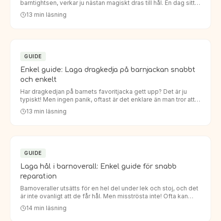
barntightsen, verkar ju nästan magiskt dras till hål. En dag sitter
de perfekt, nästa dag har knäna eller rumpan fått ett oö…
13
min läsning
GUIDE
Enkel guide: Laga dragkedja på barnjackan snabbt
och enkelt
Har dragkedjan på barnets favoritjacka gett upp? Det är ju
typiskt! Men ingen panik, oftast är det enklare än man tror att
laga dragkedja barnjacka. Istället för att köpa en helt…
13
min läsning
GUIDE
Laga hål i barnoverall: Enkel guide för snabb
reparation
Barnoveraller utsätts för en hel del under lek och stoj, och det
är inte ovanligt att de får hål. Men misströsta inte! Ofta kan
man enkelt laga hål i barnoverall så att den håller…
14
min läsning