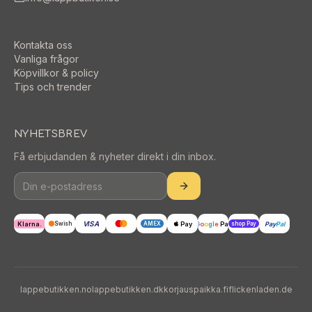
Kontakta oss
Vanliga frågor
Köpvillkor & policy
Tips och trender
NYHETSBREV
Få erbjudanden & nyheter direkt i din inbox.
VISA
Klarna.
Pay
G
o
o
g
l
e
Pay
Pay
Pal
Swish
AMEX
shop Pay
lappebutikken.no
lappebutikken.dk
korjauspaikka.fi
flickenladen.de