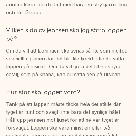
annars klarar du dig fint med bara en strykjärns-lapp
och lite tålamod.
Vilken sida av jeansen ska jag sätta lappen
på?
Om du vill att lagningen ska synas så lite som möjligt,
speciellt i grenen där det blir lite tjockt, ska du sätta
lappen på insidan. Om du vill göra det till en snygg
detalj, som på knäna, kan du sätta den på utsidan.
Hur stor ska lappen vara?
Tänk på att lappen måste täcka hela det ställe där
tyget är tunt och svagt, inte bara det synliga hålet.
Håll upp jeansen mot ljuset för att se var tyget är
försvagat. Lappen ska vara minst en eller två
centimeter större runt om än det svaga området.