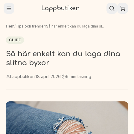
Lappbutiken
Hem
/
Tips och trender
/
Så här enkelt kan du laga dina slitna byxor
GUIDE
Så här enkelt kan du laga dina
slitna byxor
Lappbutiken
·
18 april 2026
·
6
min läsning