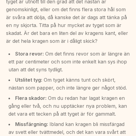
tyget är utnött till den grad att det nästan är
genomskinligt, eller om det finns flera stora hål som
är svåra att dölja, då kanske det är dags att tänka på
en ny skjorta. Titta på hur mycket av tyget som är
skadat. Är det bara en liten del av kragens kant, eller
är det hela kragen som är i dåligt skick?
Stora revor:
Om det finns revor som är längre än
ett par centimeter och som inte enkelt kan sys ihop
utan att det syns tydligt.
Utslitet tyg:
Om tyget känns tunt och skört,
nästan som papper, och inte längre ger något stöd.
Flera skador:
Om du redan har lagat kragen en
gång eller två, och nu upptäcker nya problem, kan
det vara ett tecken på att tyget är för gammalt.
Missfärgning:
Ibland kan kragen bli missfärgad
av svett eller tvättmedel, och det kan vara svårt att