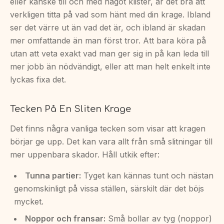
eller kanske till och med något klister, är det bra att
verkligen titta på vad som hänt med din krage. Ibland
ser det värre ut än vad det är, och ibland är skadan
mer omfattande än man först tror. Att bara köra på
utan att veta exakt vad man ger sig in på kan leda till
mer jobb än nödvändigt, eller att man helt enkelt inte
lyckas fixa det.
Tecken På En Sliten Krage
Det finns några vanliga tecken som visar att kragen
börjar ge upp. Det kan vara allt från små slitningar till
mer uppenbara skador. Håll utkik efter:
Tunna partier:
Tyget kan kännas tunt och nästan
genomskinligt på vissa ställen, särskilt där det böjs
mycket.
Noppor och fransar:
Små bollar av tyg (noppor)