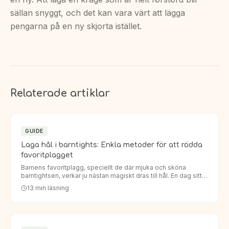
sällan snyggt, och det kan vara värt att lägga
pengarna på en ny skjorta istället.
Relaterade artiklar
GUIDE
Laga hål i barntights: Enkla metoder för att rädda
favoritplagget
Barnens favoritplagg, speciellt de där mjuka och sköna
barntightsen, verkar ju nästan magiskt dras till hål. En dag sitter
de perfekt, nästa dag har knäna eller rumpan fått ett oö…
13
min läsning