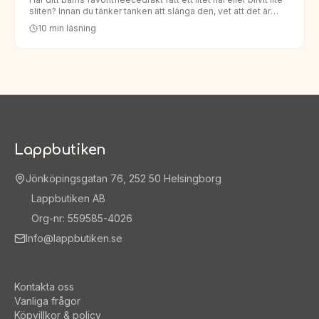
sliten? Innan du tänker tanken att slänga den, vet att det är
enklare än du tror att laga den. Att laga barn…
10
min läsning
Lappbutiken
Jönköpingsgatan 76, 252 50 Helsingborg
Lappbutiken AB
Org-nr: 559585-4026
Info@lappbutiken.se
Kontakta oss
Vanliga frågor
Köpvillkor & policy