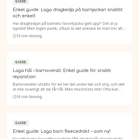
GUIDE
Enkel guide: Laga dragkedja på barnjackan snabbt
och enkelt
Har dragkedjan på barnets favoritjacka gett upp? Det är ju
typiskt! Men ingen panik, oftast är det enklare än man tror att
laga dragkedja barnjacka. Istället för att köpa en helt…
13
min läsning
GUIDE
Laga hål i barnoverall: Enkel guide för snabb
reparation
Barnoveraller utsätts för en hel del under lek och stoj, och det
är inte ovanligt att de får hål. Men misströsta inte! Ofta kan
man enkelt laga hål i barnoverall så att den håller…
14
min läsning
GUIDE
Enkel guide: Laga barn fleecedräkt – som ny!
Har ditt barns favoritfleecedräkt fått ett litet hål eller blivit lite