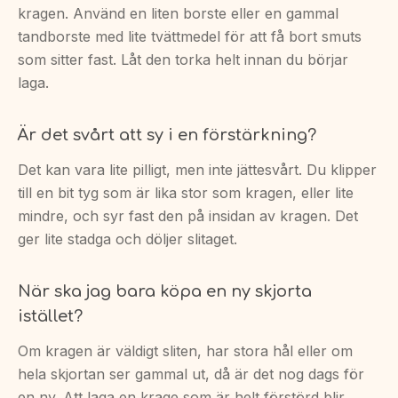
kragen. Använd en liten borste eller en gammal
tandborste med lite tvättmedel för att få bort smuts
som sitter fast. Låt den torka helt innan du börjar
laga.
Är det svårt att sy i en förstärkning?
Det kan vara lite pilligt, men inte jättesvårt. Du klipper
till en bit tyg som är lika stor som kragen, eller lite
mindre, och syr fast den på insidan av kragen. Det
ger lite stadga och döljer slitaget.
När ska jag bara köpa en ny skjorta
istället?
Om kragen är väldigt sliten, har stora hål eller om
hela skjortan ser gammal ut, då är det nog dags för
en ny. Att laga en krage som är helt förstörd blir