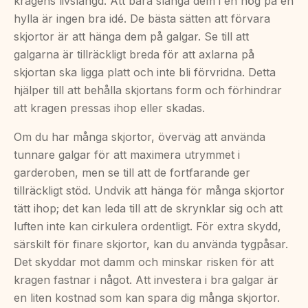
kragens livslängd. Att bara slänga dem i en hög på en
hylla är ingen bra idé. De bästa sätten att förvara
skjortor är att hänga dem på galgar. Se till att
galgarna är tillräckligt breda för att axlarna på
skjortan ska ligga platt och inte bli förvridna. Detta
hjälper till att behålla skjortans form och förhindrar
att kragen pressas ihop eller skadas.
Om du har många skjortor, överväg att använda
tunnare galgar för att maximera utrymmet i
garderoben, men se till att de fortfarande ger
tillräckligt stöd. Undvik att hänga för många skjortor
tätt ihop; det kan leda till att de skrynklar sig och att
luften inte kan cirkulera ordentligt. För extra skydd,
särskilt för finare skjortor, kan du använda tygpåsar.
Det skyddar mot damm och minskar risken för att
kragen fastnar i något. Att investera i bra galgar är
en liten kostnad som kan spara dig många skjortor.