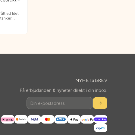
cedräkt –
tt ett litet
u tänker
 är enklare
barn…
NYHETSBREV
Få erbjudanden & nyheter direkt i din inbox.
VISA
Klarna.
Pay
G
o
o
g
l
e
Pay
Swish
AMEX
shop Pay
Pay
Pal