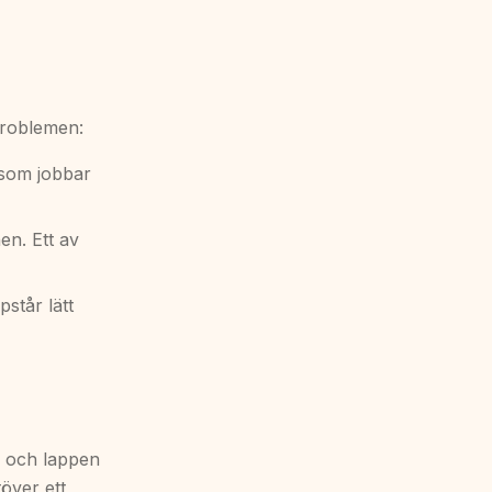
problemen:
 som jobbar
en. Ett av
står lätt
e och lappen
över ett