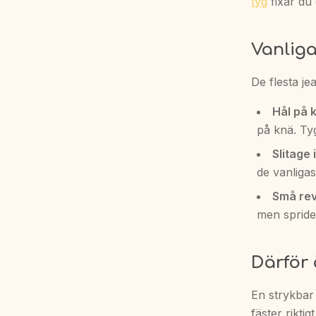
tyg
fixar du
Vanlig
De flesta j
Hål på 
på knä. Tyge
Slitage 
de vanliga
Små rev
men spride
Därför 
En strykbar
fäster rikti