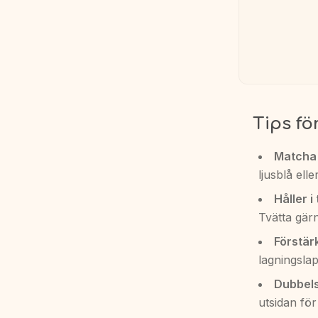
Tips fö
Matcha 
ljusblå ell
Håller i 
Tvätta gärn
Förstärk
lagningsla
Dubbels
utsidan för