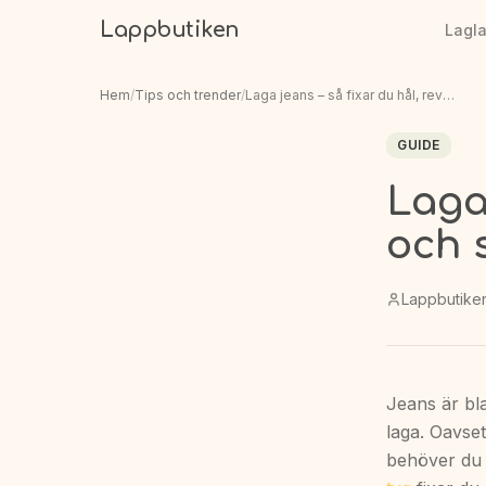
Lappbutiken
Lagl
Hem
/
Tips och trender
/
Laga jeans – så fixar du hål, revor och slitage hemma
GUIDE
Laga 
och 
Lappbutike
Jeans är bla
laga. Oavset
behöver du 