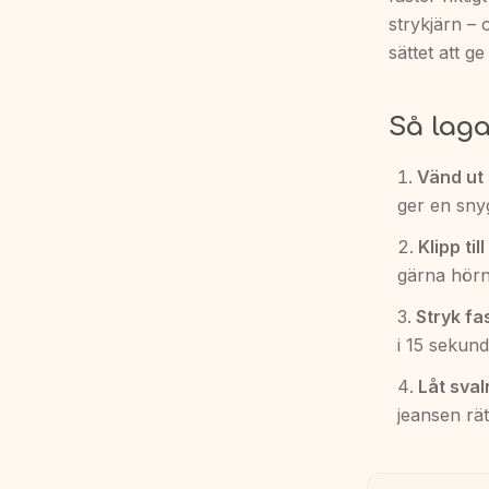
strykjärn – 
sättet att ge
Så laga
Vänd ut 
ger en sny
Klipp til
gärna hörne
Stryk fas
i 15 sekund
Låt sval
jeansen rät