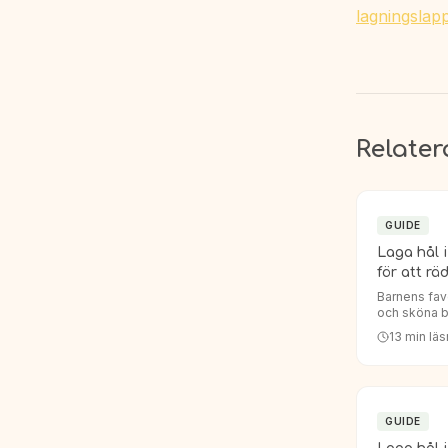
lagningslapp
Relater
GUIDE
Laga hål 
för att rä
Barnens favo
och sköna ba
magiskt dras 
13
min läs
nästa dag ha
oö…
GUIDE