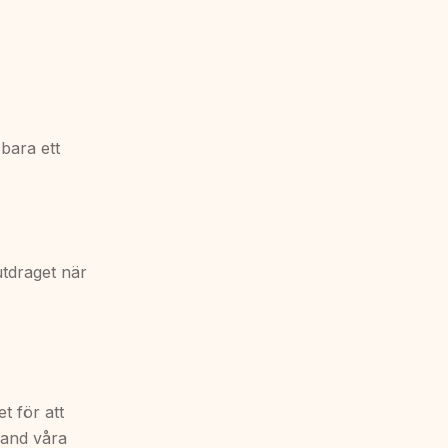
bara ett
 utdraget när
t för att
land våra