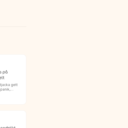
a på
elt
tjacka gett
 panik,
att laga
att köpa en