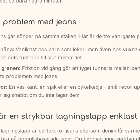
 det på bara några minuter.
a problem med jeans
eans går sönder på samma ställen. Här är de tre vanligaste 
knäna:
Vanligast hos barn som leker, men även hos vuxna
t nöts tunt och till slut brister det.
i grenen:
Friktion vid gång gör att tyget tunnslits mellan ben
ste problemen med jeans.
or:
En vas kant, en spik eller en cykelkedja – små revor upp
r sig snabbt om du inte lagar dem.
är en strykbar lagningslapp enklast
 lagningslapp är perfekt för jeans eftersom denim tål värm
gt bra på bomullsbaserade tyger. Du behöver inga verktyg ut