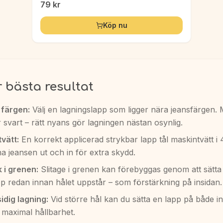
79
kr
Köp nu
r bästa resultat
färgen:
Välj en lagningslapp som ligger nära jeansfärgen.
er svart – rätt nyans gör lagningen nästan osynlig.
tvätt:
En korrekt applicerad strykbar lapp tål maskintvätt i 
a jeansen ut och in för extra skydd.
 i grenen:
Slitage i grenen kan förebyggas genom att sätta
pp redan innan hålet uppstår – som förstärkning på insidan.
idig lagning:
Vid större hål kan du sätta en lapp på både i
 maximal hållbarhet.