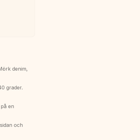
 Mörk denim,
40 grader.
 på en
nsidan och