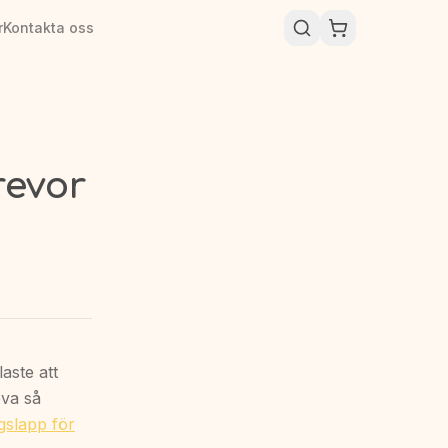
r
Kontakta oss
revor
aste att
eva så
gslapp för