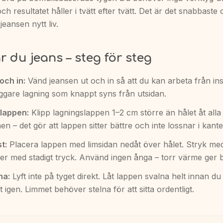
och resultatet håller i tvätt efter tvätt. Det är det snabbaste
 jeansen nytt liv.
r du jeans – steg för steg
och in:
Vänd jeansen ut och in så att du kan arbeta från ins
ggare lagning som knappt syns från utsidan.
l lappen:
Klipp lagningslappen 1–2 cm större än hålet åt alla
n – det gör att lappen sitter bättre och inte lossnar i kant
t:
Placera lappen med limsidan nedåt över hålet. Stryk med
er med stadigt tryck. Använd ingen ånga – torr värme ger b
na:
Lyft inte på tyget direkt. Låt lappen svalna helt innan d
t igen. Limmet behöver stelna för att sitta ordentligt.