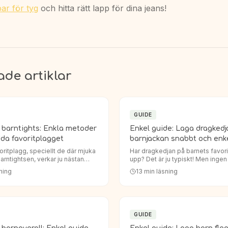
ar för tyg
och hitta rätt lapp för dina jeans!
ade artiklar
GUIDE
i barntights: Enkla metoder
Enkel guide: Laga dragkedj
dda favoritplagget
barnjackan snabbt och enk
ritplagg, speciellt de där mjuka
Har dragkedjan på barnets favori
rntightsen, verkar ju nästan
upp? Det är ju typiskt! Men ingen
till hål. En dag sitter de perfekt,
oftast är det enklare än man tror 
ning
13
min läsning
r knäna eller rumpan fått ett
dragkedja barnjacka. Istället för 
helt…
GUIDE