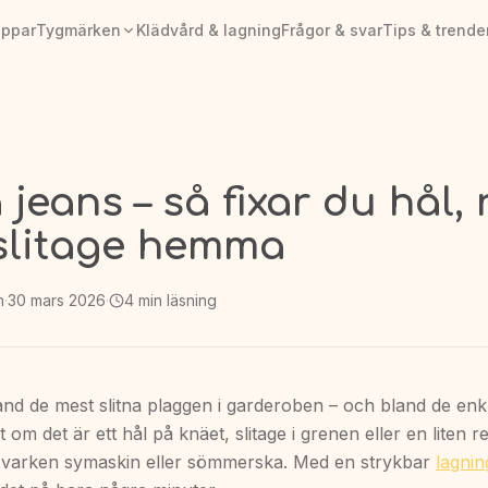
appar
Tygmärken
Klädvård & lagning
Frågor & svar
Tips & trende
jeans – så fixar du hål, 
slitage hemma
n
·
30 mars 2026
·
4
min läsning
nd de mest slitna plaggen i garderoben – och bland de enkl
t om det är ett hål på knäet, slitage i grenen eller en liten r
varken symaskin eller sömmerska. Med en strykbar
lagnin