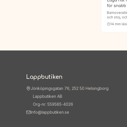
Laga hål i
för snabb
Barnoveralle
och stoj, och
hål. Men mis
14
min läs
laga hål i b
Lappbutiken
Jönköpingsgatan 76, 252 50 Helsingborg
Lappbutiken AB
Org-nr: 559585-4026
Info@lappbutiken.se