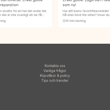
 barnoverall: Enkel guide
Enkel guide: Laga barn flee
 reparation
som ny!
r utsätts för en hel del under lek
Har ditt barns favoritfleecedräkt få
 det är inte ovanligt att de får
hål eller blivit lite sliten? Innan d
strösta inte! Ofta kan man enkelt
tanken att slänga den, vet att det
ning
10
min läsning
arnoverall så att den håller…
än du tror att laga den. Att laga 
Kontakta oss
Vanliga frågor
Köpvillkor & policy
Tips och trender