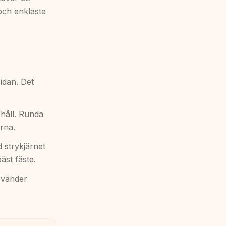
 och enklaste
idan. Det
 håll. Runda
erna.
 strykjärnet
äst fäste.
u vänder