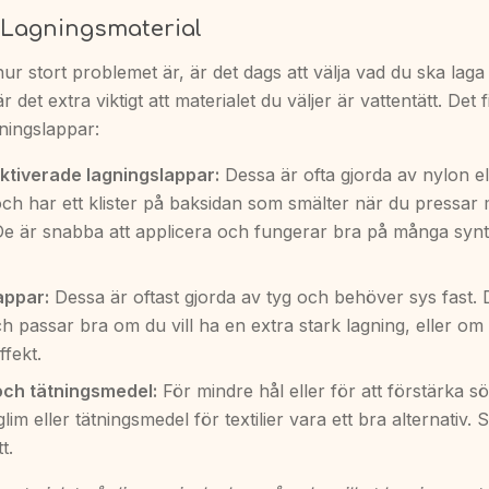
t Lagningsmaterial
ur stort problemet är, är det dags att välja vad du ska lag
 det extra viktigt att materialet du väljer är vattentätt. Det f
ningslappar:
tiverade lagningslappar:
Dessa är ofta gjorda av nylon el
och har ett klister på baksidan som smälter när du pressar 
 De är snabba att applicera och fungerar bra på många synt
appar:
Dessa är oftast gjorda av tyg och behöver sys fast. D
h passar bra om du vill ha en extra stark lagning, eller om 
ffekt.
och tätningsmedel:
För mindre hål eller för att förstärka 
glim eller tätningsmedel för textilier vara ett bra alternativ. Se
t.