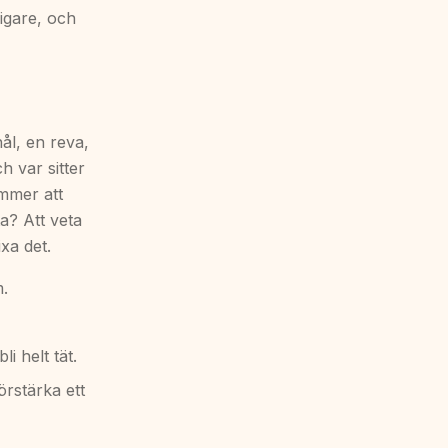
igare, och
hål, en reva,
h var sitter
ommer att
ta? Att veta
ixa det.
m.
i helt tät.
rstärka ett