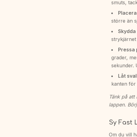
smuts, tack
Placera
större än s
Skydda 
strykjärne
Pressa 
grader, me
sekunder. U
Låt sval
kanten för a
Tänk på att 
lappen. Börj
Sy Fast 
Om du vill h