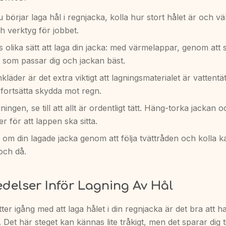
 börjar laga hål i regnjacka, kolla hur stort hålet är och väl
h verktyg för jobbet.
s olika sätt att laga din jacka: med värmelappar, genom att 
et som passar dig och jackan bäst.
kläder är det extra viktigt att lagningsmaterialet är vattentät
 fortsätta skydda mot regn.
gningen, se till att allt är ordentligt tätt. Häng-torka jackan 
 för att lappen ska sitta.
om din lagade jacka genom att följa tvättråden och kolla 
och då.
delser Inför Lagning Av Hål
ter igång med att laga hålet i din regnjacka är det bra att ha
 Det här steget kan kännas lite tråkigt, men det sparar dig 