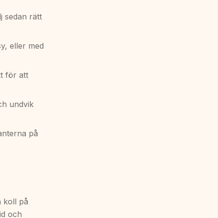
j sedan rätt
sy, eller med
t för att
och undvik
kanterna på
 koll på
tid och