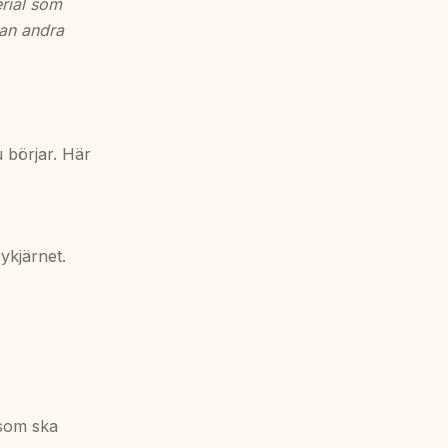
erial som
dan andra
u börjar. Här
ykjärnet.
 som ska