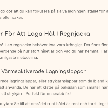
redo gör att du kan fokusera på själva lagningen istället för a
a efter saker.
 För Att Laga Hål I Regnjacka
 hål i en regnjacka behöver inte vara krångligt. Det finns fler
t, beroende på hur stort hålet är och vad du har hemma. Här 
anligaste metoderna.
 Värmeaktiverade Lagningslappar
ade lagningslappar, eller strykjärnslappar som de ibland ka
att använda. De har ett klister på baksidan som smälter nä
tt strykjärn. Perfekt för en snabb fix!
d ytan:
Se till att området runt hålet är rent och torrt. Ing