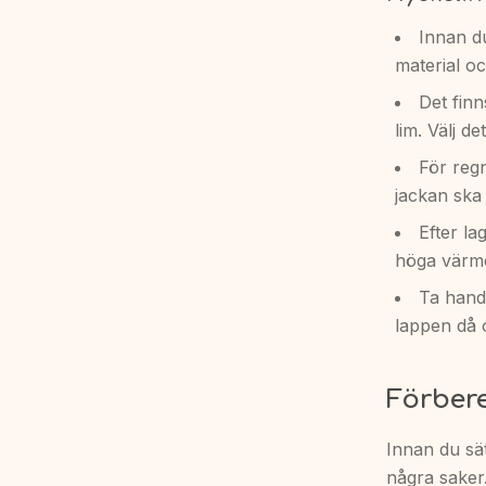
Innan du
material oc
Det finn
lim. Välj d
För regn
jackan ska
Efter la
höga värmer
Ta hand 
lappen då 
Förbere
Innan du sät
några saker.