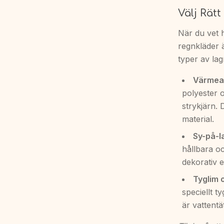
Välj Rät
När du vet h
regnkläder är
typer av lag
Värmeak
polyester 
strykjärn.
material.
Sy-på-l
hållbara oc
dekorativ e
Tyglim 
speciellt ty
är vattentät