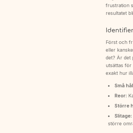
frustration
resultatet bl
Identifi
Först och frä
eller kanske
det? Är det 
utsättas för
exakt hur ill
Små hål
Reor:
Ka
Större h
Slitage:
större omr