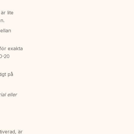
är lite
n.
ellan
för exakta
10-20
igt på
al eller
tiverad, är