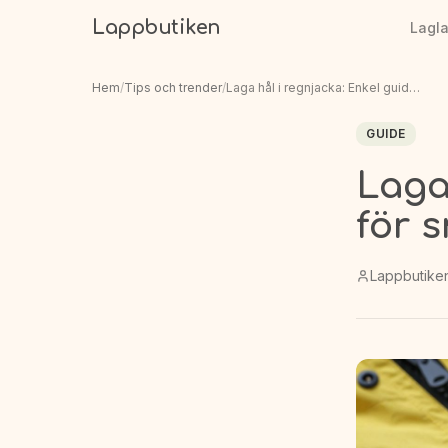
Lappbutiken
Lagl
Hem
/
Tips och trender
/
Laga hål i regnjacka: Enkel guide för snabb reparation
GUIDE
Laga
för 
Lappbutike