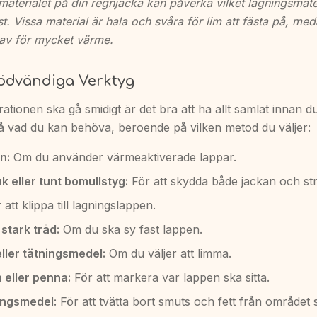
materialet på din regnjacka kan påverka vilket lagningsmat
t. Vissa material är hala och svåra för lim att fästa på, me
av för mycket värme.
ödvändiga Verktyg
rationen ska gå smidigt är det bra att ha allt samlat innan d
 på vad du kan behöva, beroende på vilken metod du väljer:
n:
Om du använder värmeaktiverade lappar.
k eller tunt bomullstyg:
För att skydda både jackan och str
att klippa till lagningslappen.
stark tråd:
Om du ska sy fast lappen.
eller tätningsmedel:
Om du väljer att limma.
 eller penna:
För att markera var lappen ska sitta.
ingsmedel:
För att tvätta bort smuts och fett från området