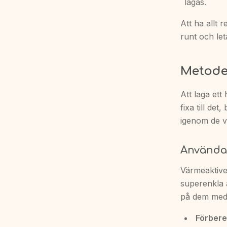
lagas.
Att ha allt 
runt och let
Metoder
Att laga ett
fixa till de
igenom de v
Använda
Värmeaktiver
superenkla 
på dem med e
Förbere