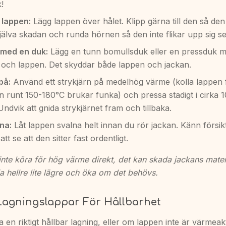
!
 lappen:
Lägg lappen över hålet. Klipp gärna till den så den 
jälva skadan och runda hörnen så den inte flikar upp sig se
med en duk:
Lägg en tunn bomullsduk eller en pressduk m
t och lappen. Det skyddar både lappen och jackan.
på:
Använd ett strykjärn på medelhög värme (kolla lappen 
n runt 150-180°C brukar funka) och pressa stadigt i cirka 
ndvik att gnida strykjärnet fram och tillbaka.
na:
Låt lappen svalna helt innan du rör jackan. Känn försikt
tt se att den sitter fast ordentligt.
inte köra för hög värme direkt, det kan skada jackans materi
a hellre lite lägre och öka om det behövs.
Lagningslappar För Hållbarhet
a en riktigt hållbar lagning, eller om lappen inte är värmeak