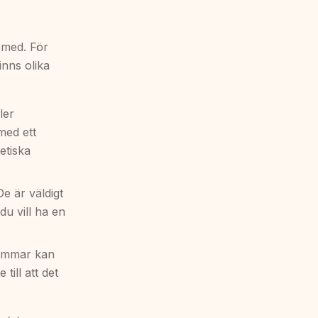
a med. För
inns olika
ler
med ett
etiska
e är väldigt
du vill ha en
sömmar kan
 till att det