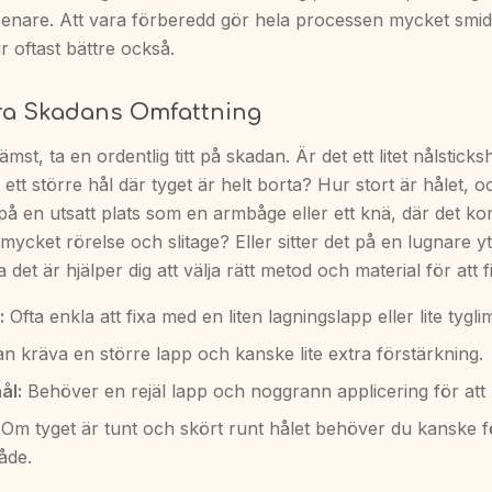
 senare. Att vara förberedd gör hela processen mycket smid
ir oftast bättre också.
era Skadans Omfattning
mst, ta en ordentlig titt på skadan. Är det ett litet nålsticks
 ett större hål där tyget är helt borta? Hur stort är hålet, oc
på en utsatt plats som en armbåge eller ett knä, där det k
 mycket rörelse och slitage? Eller sitter det på en lugnare y
a det är hjälper dig att välja rätt metod och material för att f
:
Ofta enkla att fixa med en liten lagningslapp eller lite tygli
n kräva en större lapp och kanske lite extra förstärkning.
ål:
Behöver en rejäl lapp och noggrann applicering för att bl
Om tyget är tunt och skört runt hålet behöver du kanske fö
åde.