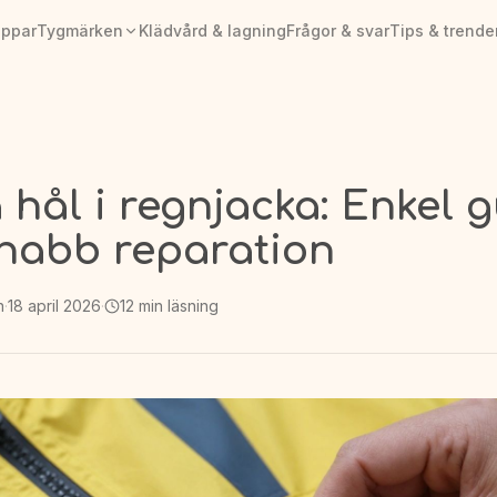
appar
Tygmärken
Klädvård & lagning
Frågor & svar
Tips & trende
 hål i regnjacka: Enkel 
snabb reparation
n
·
18 april 2026
·
12
min läsning