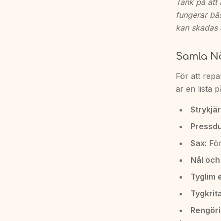
Tänk på att 
fungerar bäs
kan skadas 
Samla N
För att repa
är en lista
Strykjär
Pressdu
Sax:
För 
Nål och 
Tyglim 
Tygkrita
Rengör