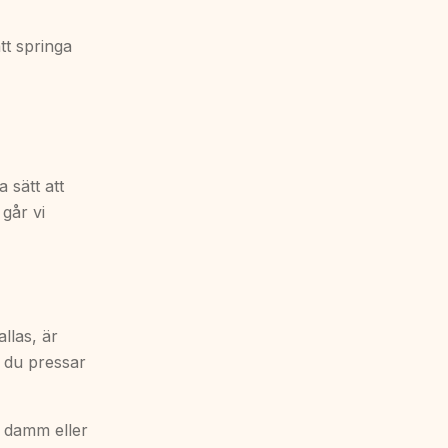
tt springa
a sätt att
går vi
llas, är
r du pressar
et damm eller