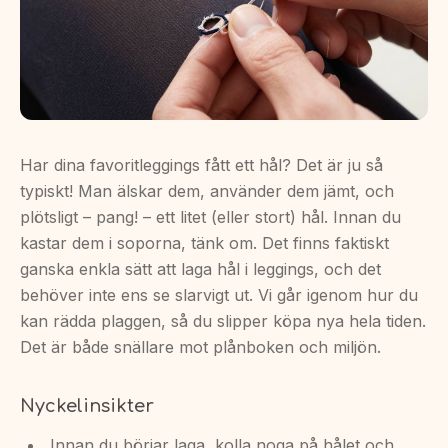
Har dina favoritleggings fått ett hål? Det är ju så
typiskt! Man älskar dem, använder dem jämt, och
plötsligt – pang! – ett litet (eller stort) hål. Innan du
kastar dem i soporna, tänk om. Det finns faktiskt
ganska enkla sätt att laga hål i leggings, och det
behöver inte ens se slarvigt ut. Vi går igenom hur du
kan rädda plaggen, så du slipper köpa nya hela tiden.
Det är både snällare mot plånboken och miljön.
Nyckelinsikter
Innan du börjar laga, kolla noga på hålet och