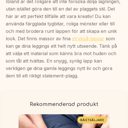
Ibland är det roligare att inte försöka dölja lagningen,
utan istället göra den till en del av plaggets stil. Det
här är ett perfekt tillfälle att vara kreativ! Du kan
använda färgglada tygbitar, roliga mönster eller till
och med brodera runt lappen för att skapa en unik
look. Det finns massor av fina
strykpå-lappar
som
kan ge dina leggings ett helt nytt utseende. Tänk på
att välja ett material som känns bra mot huden och
som tål att tvättas. En snygg, synlig lapp kan
verkligen ge dina gamla leggings nytt liv och göra
dem till ett riktigt statement-plagg.
Rekommenderad produkt
BÄSTSÄLJARE