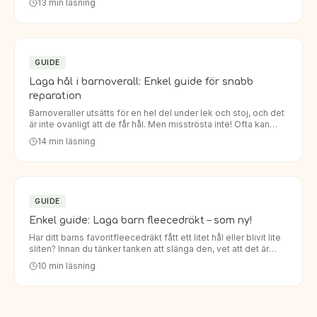
13
min läsning
GUIDE
Laga hål i barnoverall: Enkel guide för snabb
reparation
Barnoveraller utsätts för en hel del under lek och stoj, och det
är inte ovanligt att de får hål. Men misströsta inte! Ofta kan
man enkelt laga hål i barnoverall så att den håller…
14
min läsning
GUIDE
Enkel guide: Laga barn fleecedräkt – som ny!
Har ditt barns favoritfleecedräkt fått ett litet hål eller blivit lite
sliten? Innan du tänker tanken att slänga den, vet att det är
enklare än du tror att laga den. Att laga barn…
10
min läsning