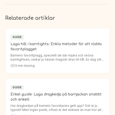
Relaterade artiklar
GUIDE
Laga hål i barntights: Enkla metoder för att rädda
favoritplagget
Barnens favoritplagg, speciellt de där mjuka och sköna
barntightsen, verkar ju nästan magiskt dras till hål. En dag sitter
de perfekt, nästa dag har knäna eller rumpan fått ett oö…
13
min läsning
GUIDE
Enkel guide: Laga dragkedja på barnjackan snabbt
och enkelt
Har dragkedjan på barnets favoritjacka gett upp? Det är ju
typiskt! Men ingen panik, oftast är det enklare än man tror att
laga dragkedja barnjacka. Istället för att köpa en helt…