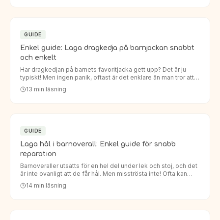
GUIDE
Enkel guide: Laga dragkedja på barnjackan snabbt
och enkelt
Har dragkedjan på barnets favoritjacka gett upp? Det är ju
typiskt! Men ingen panik, oftast är det enklare än man tror att
laga dragkedja barnjacka. Istället för att köpa en helt…
13
min läsning
GUIDE
Laga hål i barnoverall: Enkel guide för snabb
reparation
Barnoveraller utsätts för en hel del under lek och stoj, och det
är inte ovanligt att de får hål. Men misströsta inte! Ofta kan
man enkelt laga hål i barnoverall så att den håller…
14
min läsning