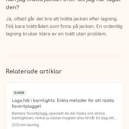
den?
Ja, oftast går det bra att tvätta jackan efter lagning.
Följ bara tvättråden som finns på jackan. En ordentlig
lagning brukar klara av en tvätt utan problem.
Relaterade artiklar
GUIDE
Laga hål i barntights: Enkla metoder för att rädda
favoritplagget
Barnens favoritplagg, speciellt de där mjuka och sköna
barntightsen, verkar ju nästan magiskt dras till hål. En dag sitter
de perfekt, nästa dag har knäna eller rumpan fått ett oö…
13
min läsning