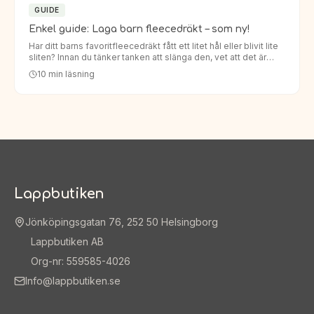
GUIDE
Enkel guide: Laga barn fleecedräkt – som ny!
Har ditt barns favoritfleecedräkt fått ett litet hål eller blivit lite
sliten? Innan du tänker tanken att slänga den, vet att det är
enklare än du tror att laga den. Att laga barn…
10
min läsning
Lappbutiken
Jönköpingsgatan 76, 252 50 Helsingborg
Lappbutiken AB
Org-nr: 559585-4026
Info@lappbutiken.se