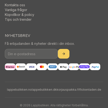
Kontakta oss
Vanliga frågor
Köpvillkor & policy
Tips och trender
NYHETSBREV
Få erbjudanden & nyheter direkt i din inbox.
VISA
Klarna.
Pay
G
o
o
g
l
e
Pay
Pay
Pal
Swish
AMEX
shop Pay
lappebutikken.no
lappebutikken.dk
korjauspaikka.fi
flickenladen.de
©
2026
Lappbutiken. Alla rättigheter förbehållna.