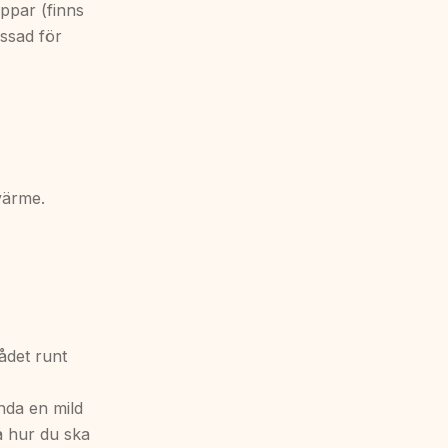
appar (finns
assad för
.
värme.
rådet runt
ända en mild
å hur du ska