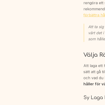
rengöra ett 
rekommendati
förbättra h
Att ta si
värt det 
som hålle
Välja R
Att laga ett
sätt att gå t
och vad du 
håller för v
Sy Laga 