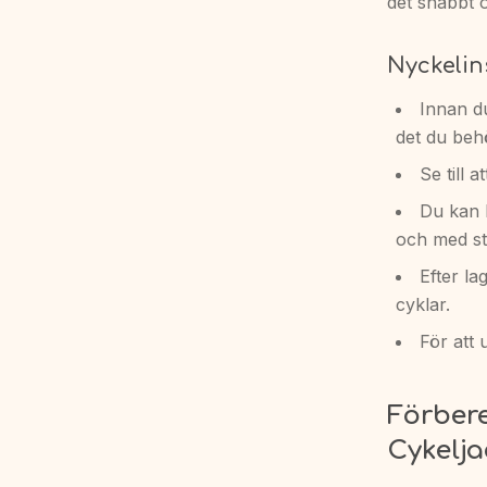
det snabbt 
Nyckelin
Innan du
det du beh
Se till 
Du kan l
och med sta
Efter l
cyklar.
För att 
Förbere
Cykelj