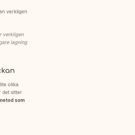
kan verkligen
r verkligen
gare lagning
ckan
ite olika
 det sitter
n metod som