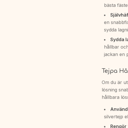
bästa fäste
Självhä
en snabbfix
sydda lagni
Sydda l
hållbar och
jackan en 
Tejpa Hå
Om du är ute
lösning snab
hållbara lö
Använd 
silvertejp e
Rengör 