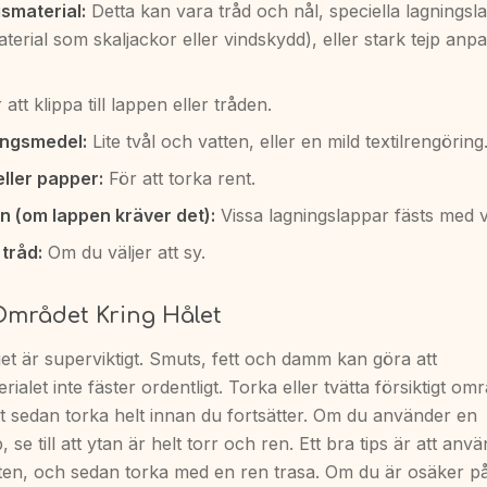
smaterial:
Detta kan vara tråd och nål, speciella lagningsl
aterial som skaljackor eller vindskydd), eller stark tejp anp
att klippa till lappen eller tråden.
ingsmedel:
Lite tvål och vatten, eller en mild textilrengöring
eller papper:
För att torka rent.
rn (om lappen kräver det):
Vissa lagningslappar fästs med 
 tråd:
Om du väljer att sy.
mrådet Kring Hålet
et är superviktigt. Smuts, fett och damm kan göra att
rialet inte fäster ordentligt. Torka eller tvätta försiktigt om
et sedan torka helt innan du fortsätter. Om du använder en
, se till att ytan är helt torr och ren. Ett bra tips är att anv
tten, och sedan torka med en ren trasa. Om du är osäker p