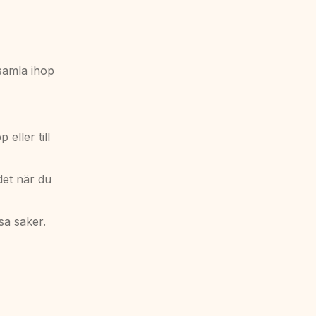
 samla ihop
eller till
det när du
ssa saker.