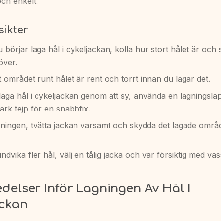
och enkelt.
sikter
 börjar laga hål i cykeljackan, kolla hur stort hålet är och
över.
att området runt hålet är rent och torrt innan du lagar det.
aga hål i cykeljackan genom att sy, använda en lagningslapp 
rk tejp för en snabbfix.
agningen, tvätta jackan varsamt och skydda det lagade områ
undvika fler hål, välj en tålig jacka och var försiktig med va
delser Inför Lagningen Av Hål I
ackan