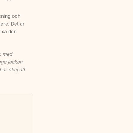
sning och
are. Det är
fixa den
ix med
age jackan
 är okej att