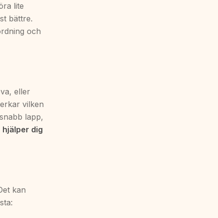
ra lite
st bättre.
ordning och
va, eller
erkar vilken
 snabb lapp,
r hjälper dig
Det kan
sta: