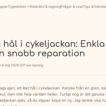
appar
Tygmärken
Klädvård & lagning
Frågor & svar
Tips & trende
hål i cykeljackan: Enkla
en snabb reparation
n
·
4 maj 2026
·
11
min läsning
ags igen, ett litet hål i cykeljackan. Kanske från en gren, k
e kul, men inte hela världen heller. Turligt nog är det ganska 
ykeljackan själv, så du slipper köpa en ny. Jag tänkte visa h