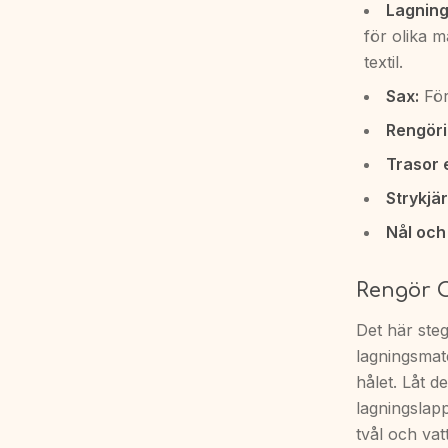
Lagning
för olika m
textil.
Sax:
För 
Rengör
Trasor 
Strykjä
Nål och
Rengör O
Det här steg
lagningsmate
hålet. Låt d
lagningslapp
tvål och va