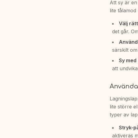
Att sy är e
lite tålamod
Välj rätt
det går. Om
Använd 
särskilt om
Sy med 
att undvika
Använda 
Lagningslapp
lite större 
typer av lap
Stryk-p
aktiveras m