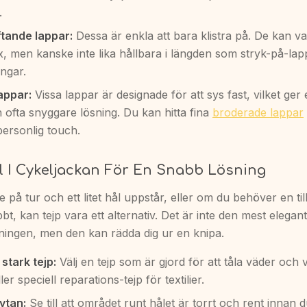
.
ftande lappar:
Dessa är enkla att bara klistra på. De kan va
, men kanske inte lika hållbara i längden som stryk-på-lapp
ngar.
appar:
Vissa lappar är designade för att sys fast, vilket ge
 ofta snyggare lösning. Du kan hitta fina
broderade lappar
personlig touch.
l I Cykeljackan För En Snabb Lösning
 på tur och ett litet hål uppstår, eller om du behöver en tillf
bt, kan tejp vara ett alternativ. Det är inte den mest elegant
sningen, men den kan rädda dig ur en knipa.
stark tejp:
Välj en tejp som är gjord för att tåla väder och 
ller speciell reparations-tejp för textilier.
ytan:
Se till att området runt hålet är torrt och rent innan 