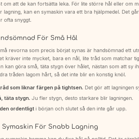
t om att de kan fortsätta leka. För lite större hål eller om m
bar lagning, kan en symaskin vara ett bra hjälpmedel. Det g
ir ofta snyggt.
andsömnad För Små Hål
små revorna som precis börjat synas är handsömnad ett ut
Det kräver inte mycket, bara en nål, lite tråd som matchar t
n kan göra små, täta stygn över hålet, nästan som att sy ih
dra tråden lagom hårt, så det inte blir en konstig knöl.
tråd som liknar färgen på tightsen.
Det gör att lagningen s
, täta stygn.
Ju fler stygn, desto starkare blir lagningen.
åden ordentligt
i början och slutet så den inte går upp.
 Symaskin För Snabb Lagning