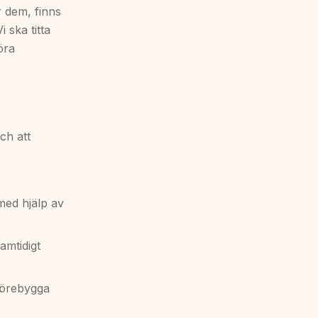
r dem, finns
i ska titta
öra
och att
med hjälp av
amtidigt
förebygga