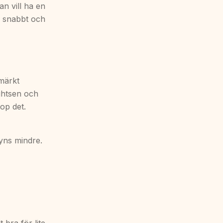
an vill ha en
år snabbt och
märkt
ightsen och
op det.
yns mindre.