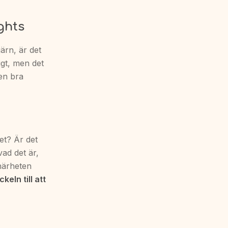
ghts
ärn, är det
igt, men det
 en bra
det? Är det
 vad det är,
 närheten
eln till att