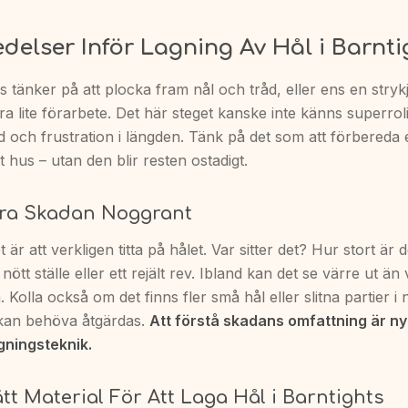
delser Inför Lagning Av Hål i Barnti
 tänker på att plocka fram nål och tråd, eller ens en strykj
ra lite förarbete. Det här steget kanske inte känns superrol
id och frustration i längden. Tänk på det som att förbereda
t hus – utan den blir resten ostadigt.
era Skadan Noggrant
 är att verkligen titta på hålet. Var sitter det? Hur stort är 
t nött ställe eller ett rejält rev. Ibland kan det se värre ut än
 Kolla också om det finns fler små hål eller slitna partier i
kan behöva åtgärdas.
Att förstå skadans omfattning är nyck
agningsteknik.
tt Material För Att Laga Hål i Barntights