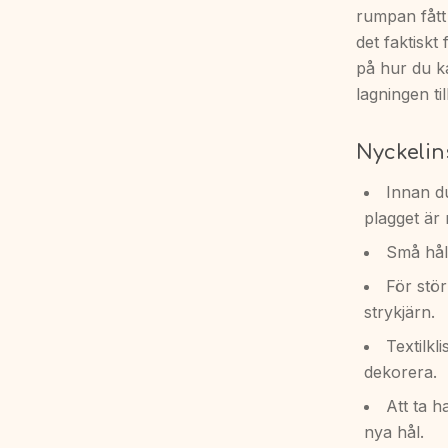
rumpan fått 
det faktiskt 
på hur du k
lagningen til
Nyckelin
Innan du
plagget är 
Små hål
För stör
strykjärn.
Textilkl
dekorera.
Att ta 
nya hål.