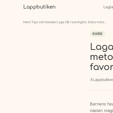
Lappbutiken
Lagl
Hem
/
Tips och trender
/
Laga hål i barntights: Enkla metoder för att rädda favoritplagget
GUIDE
Laga
meto
favo
Lappbutike
Barnens favo
nästan magis