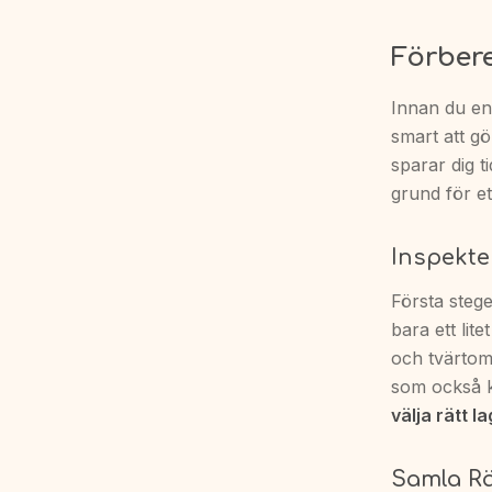
Förbere
Innan du ens
smart att gö
sparar dig t
grund för et
Inspekt
Första steget
bara ett lite
och tvärtom.
som också 
välja rätt l
Samla Rä