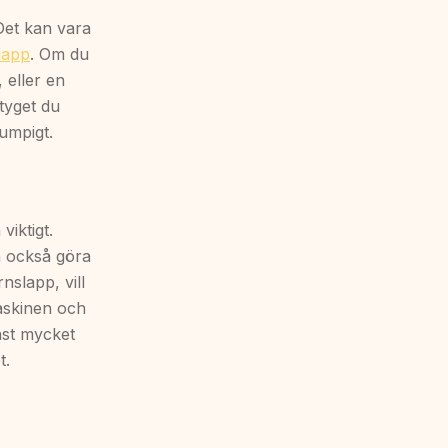
Det kan vara
lapp
. Om du
, eller en
 tyget du
lumpigt.
iktigt.
n också göra
nslapp, vill
maskinen och
tast mycket
t.