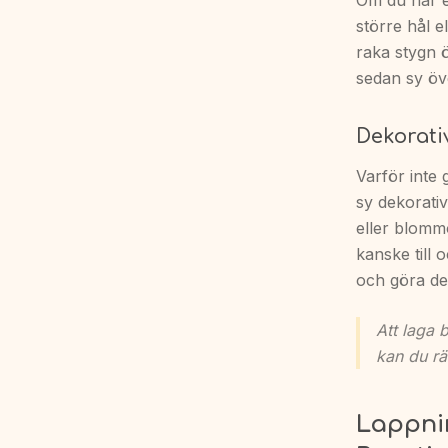
Om du har en
större hål 
raka stygn 
sedan sy öve
Dekorat
Varför inte 
sy dekorativ
eller blommo
kanske till 
och göra det
Att laga 
kan du rä
Lappnin