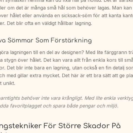
 symaskin hemma kan du fixa hål på nolltid. Det är särskilt
eller om det är många små hål som behöver lagas. Man kan
över hålet eller använda en sicksack-söm för att kanta kan
r. Det blir ofta en väldigt hållbar lagning.
iva Sömmar Som Förstärkning
göra lagningen till en del av designen? Med lite färggrann t
a stygn över hålet. Det kan vara allt från enkla kors till sm
r. Det blir inte bara en lagning, utan också en fin detalj s
och med gillar extra mycket. Det här är ett bra sätt att ge pla
 unikt.
barntights behöver inte vara krångligt. Med lite enkla verktyg
dda favoritplagget och spara både pengar och miljö.
gstekniker För Större Skador På