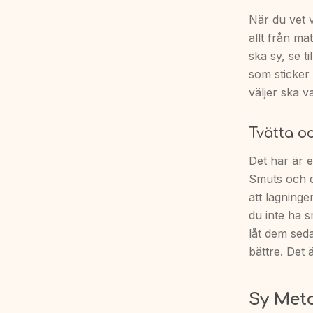
När du vet 
allt från ma
ska sy, se t
som sticker 
väljer ska v
Tvätta o
Det här är e
Smuts och d
att lagninge
du inte ha s
låt dem sedan
bättre. Det 
Sy Meto