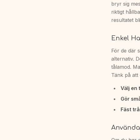
bryr sig mes
riktigt håll
resultatet bl
Enkel H
För de där 
alternativ. 
tålamod. Ma
Tänk på att 
Välj en 
Gör små
Fäst tr
Använda