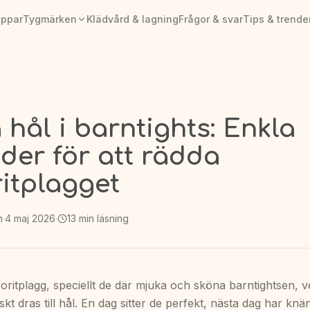
appar
Tygmärken
Klädvård & lagning
Frågor & svar
Tips & trende
 hål i barntights: Enkla
der för att rädda
ritplagget
n
·
4 maj 2026
·
13
min läsning
ritplagg, speciellt de där mjuka och sköna barntightsen, v
kt dras till hål. En dag sitter de perfekt, nästa dag har knän