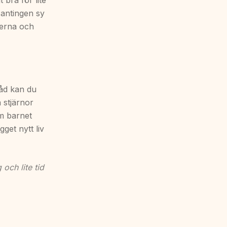
 bra för lite
 antingen sy
terna och
råd kan du
å stjärnor
om barnet
gget nytt liv
 och lite tid