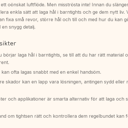
ett oönskat luftflöde. Men misströsta inte! Innan du slänge
flera enkla sätt att laga hål i barntights och ge dem nytt liv. V
an fixa små revor, större hål och till och med hur du kan g
l en snygg detalj.
sikter
 börjar laga hål i barntights, se till att du har rätt material 
rent.
 kan ofta lagas snabbt med en enkel handsöm.
re skador kan en lapp vara lösningen, antingen sydd eller 
ister och applikationer är smarta alternativ för att laga och s
hand om tightsen rätt och kontrollera dem regelbundet kan 