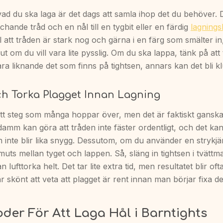
vad du ska laga är det dags att samla ihop det du behöver. 
tchande tråd och en nål till en tygbit eller en färdig
lagnings
ill att tråden är stark nog och gärna i en färg som smälter in
ut om du vill vara lite pysslig. Om du ska lappa, tänk på att
ara liknande det som finns på tightsen, annars kan det bli k
ch Torka Plagget Innan Lagning
tt steg som många hoppar över, men det är faktiskt ganska v
amm kan göra att tråden inte fäster ordentligt, och det ka
n inte blir lika snygg. Dessutom, om du använder en strykjär
muts mellan tyget och lappen. Så, släng in tightsen i tvätt
 lufttorka helt. Det tar lite extra tid, men resultatet blir of
är skönt att veta att plagget är rent innan man börjar fixa de
der För Att Laga Hål i Barntights