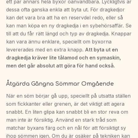
ett par annars hela byxor oanvändbara. Lyckligtvis är
dessa ofta ganska enkla att byta ut. För dragkedjor
kan det vara bra att ha en reservdel redo, eller så
kan man köpa en ny dragkedja i en sybehörsaffär. Se
till att du får rätt längd och typ av dragkedja. Knappar
kan vara ännu enklare, speciellt om byxorna
levererades med en extra knapp.
Att byta ut en
dragkedja kräver lite tålamod och en symaskin,
men det går absolut att göra för hand också.
Åtgärda Gångna Sömmar Omgående
När en söm börjar gå upp, speciellt på utsatta ställen
som fickkanter eller grenen, är det viktigt att agera
snabbt. En liten glipa kan snabbt bli en stor reva om
man inte är försiktig. Använd en stark tråd som
matchar byxans färg och en nål för att försiktigt sy
ihop sömmen igen. Om du är osäker på tekniken kan