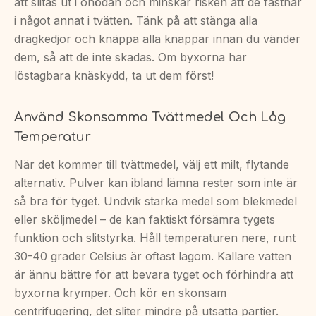
att slitas ut i onödan och minskar risken att de fastnar
i något annat i tvätten. Tänk på att stänga alla
dragkedjor och knäppa alla knappar innan du vänder
dem, så att de inte skadas. Om byxorna har
löstagbara knäskydd, ta ut dem först!
Använd Skonsamma Tvättmedel Och Låg
Temperatur
När det kommer till tvättmedel, välj ett milt, flytande
alternativ. Pulver kan ibland lämna rester som inte är
så bra för tyget. Undvik starka medel som blekmedel
eller sköljmedel – de kan faktiskt försämra tygets
funktion och slitstyrka. Håll temperaturen nere, runt
30-40 grader Celsius är oftast lagom. Kallare vatten
är ännu bättre för att bevara tyget och förhindra att
byxorna krymper. Och kör en skonsam
centrifugering, det sliter mindre på utsatta partier.