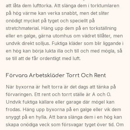
att låta dem lufttorka. Att slänga dem i torktumlaren
på hög värme kan verka snabbt, men det sliter
onödigt mycket på tyget och speciellt på
stretchmaterial. Häng upp dem på en torkställning
eller en galge, gärna utomhus om vädret tillåter, men
undvik direkt solljus. Fuktiga kläder som blir liggande i
en hög kan börja lukta illa och till och med mögla, så
se till att de får ordentligt med luft.
Förvara Arbetskläder Torrt Och Rent
När byxorna är helt torra är det dags att tänka på
förvaringen. Ett rent och torrt ställe är A och O.
Undvik fuktiga källare eller garage där mögel kan
frodas. Häng upp byxorna på en galge eller vik dem
snyggt på en hylla. Att bara slänga dem i en hög kan
skapa onödiga veck som försvagar tyget över tid. Om