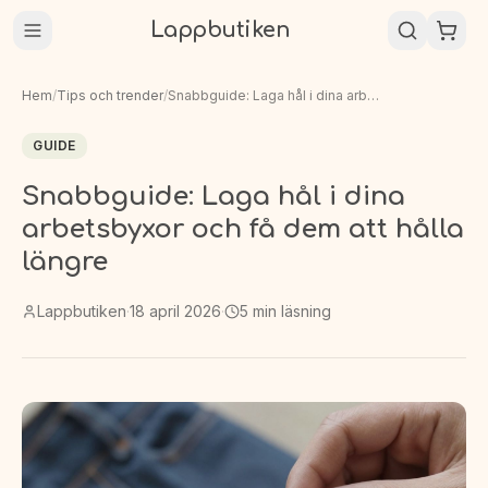
Lappbutiken
Hem
/
Tips och trender
/
Snabbguide: Laga hål i dina arbetsbyxor och få dem att hålla längre
GUIDE
Snabbguide: Laga hål i dina
arbetsbyxor och få dem att hålla
längre
Lappbutiken
·
18 april 2026
·
5
min läsning