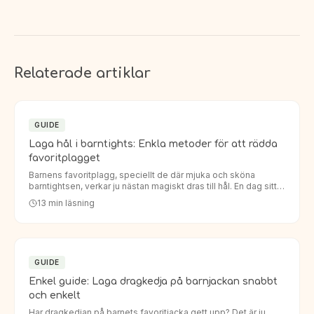
Relaterade artiklar
GUIDE
Laga hål i barntights: Enkla metoder för att rädda
favoritplagget
Barnens favoritplagg, speciellt de där mjuka och sköna
barntightsen, verkar ju nästan magiskt dras till hål. En dag sitter
de perfekt, nästa dag har knäna eller rumpan fått ett oö…
13
min läsning
GUIDE
Enkel guide: Laga dragkedja på barnjackan snabbt
och enkelt
Har dragkedjan på barnets favoritjacka gett upp? Det är ju