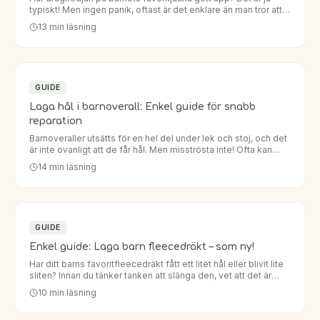
typiskt! Men ingen panik, oftast är det enklare än man tror att
laga dragkedja barnjacka. Istället för att köpa en helt…
13
min läsning
GUIDE
Laga hål i barnoverall: Enkel guide för snabb
reparation
Barnoveraller utsätts för en hel del under lek och stoj, och det
är inte ovanligt att de får hål. Men misströsta inte! Ofta kan
man enkelt laga hål i barnoverall så att den håller…
14
min läsning
GUIDE
Enkel guide: Laga barn fleecedräkt – som ny!
Har ditt barns favoritfleecedräkt fått ett litet hål eller blivit lite
sliten? Innan du tänker tanken att slänga den, vet att det är
enklare än du tror att laga den. Att laga barn…
10
min läsning