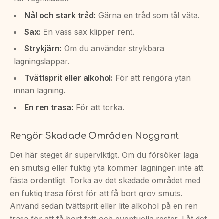
Nål och stark tråd:
Gärna en tråd som tål väta.
Sax:
En vass sax klipper rent.
Strykjärn:
Om du använder strykbara
lagningslappar.
Tvättsprit eller alkohol:
För att rengöra ytan
innan lagning.
En ren trasa:
För att torka.
Rengör Skadade Områden Noggrant
Det här steget är superviktigt. Om du försöker laga
en smutsig eller fuktig yta kommer lagningen inte att
fästa ordentligt. Torka av det skadade området med
en fuktig trasa först för att få bort grov smuts.
Använd sedan tvättsprit eller lite alkohol på en ren
trasa för att få bort fett och eventuella rester. Låt det