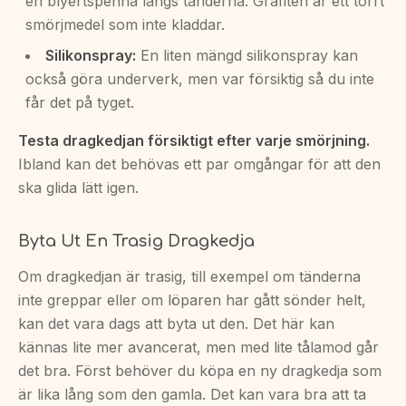
en blyertspenna längs tänderna. Grafiten är ett torrt
smörjmedel som inte kladdar.
Silikonspray:
En liten mängd silikonspray kan
också göra underverk, men var försiktig så du inte
får det på tyget.
Testa dragkedjan försiktigt efter varje smörjning.
Ibland kan det behövas ett par omgångar för att den
ska glida lätt igen.
Byta Ut En Trasig Dragkedja
Om dragkedjan är trasig, till exempel om tänderna
inte greppar eller om löparen har gått sönder helt,
kan det vara dags att byta ut den. Det här kan
kännas lite mer avancerat, men med lite tålamod går
det bra. Först behöver du köpa en ny dragkedja som
är lika lång som den gamla. Det kan vara bra att ta