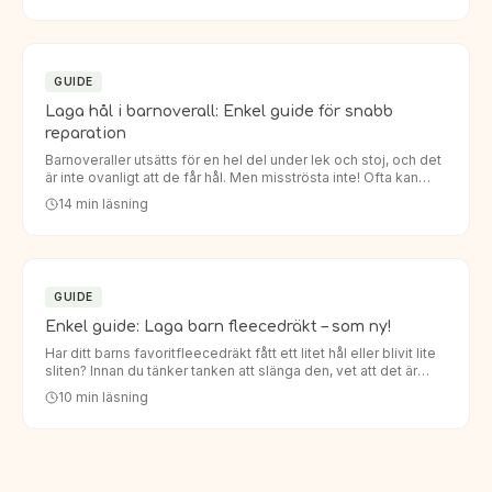
GUIDE
Laga hål i barnoverall: Enkel guide för snabb
reparation
Barnoveraller utsätts för en hel del under lek och stoj, och det
är inte ovanligt att de får hål. Men misströsta inte! Ofta kan
man enkelt laga hål i barnoverall så att den håller…
14
min läsning
GUIDE
Enkel guide: Laga barn fleecedräkt – som ny!
Har ditt barns favoritfleecedräkt fått ett litet hål eller blivit lite
sliten? Innan du tänker tanken att slänga den, vet att det är
enklare än du tror att laga den. Att laga barn…
10
min läsning