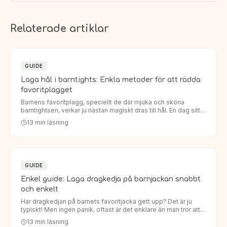
Relaterade artiklar
GUIDE
Laga hål i barntights: Enkla metoder för att rädda
favoritplagget
Barnens favoritplagg, speciellt de där mjuka och sköna
barntightsen, verkar ju nästan magiskt dras till hål. En dag sitter
de perfekt, nästa dag har knäna eller rumpan fått ett oö…
13
min läsning
GUIDE
Enkel guide: Laga dragkedja på barnjackan snabbt
och enkelt
Har dragkedjan på barnets favoritjacka gett upp? Det är ju
typiskt! Men ingen panik, oftast är det enklare än man tror att
laga dragkedja barnjacka. Istället för att köpa en helt…
13
min läsning