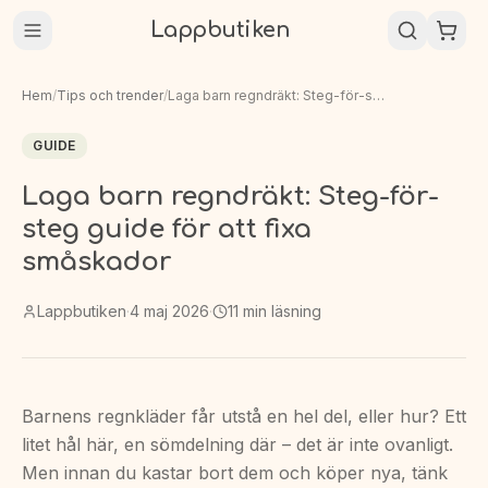
Lappbutiken
Hem
/
Tips och trender
/
Laga barn regndräkt: Steg-för-steg guide för att fixa småskador
GUIDE
Laga barn regndräkt: Steg-för-
steg guide för att fixa
småskador
Lappbutiken
·
4 maj 2026
·
11
min läsning
Barnens regnkläder får utstå en hel del, eller hur? Ett
litet hål här, en sömdelning där – det är inte ovanligt.
Men innan du kastar bort dem och köper nya, tänk