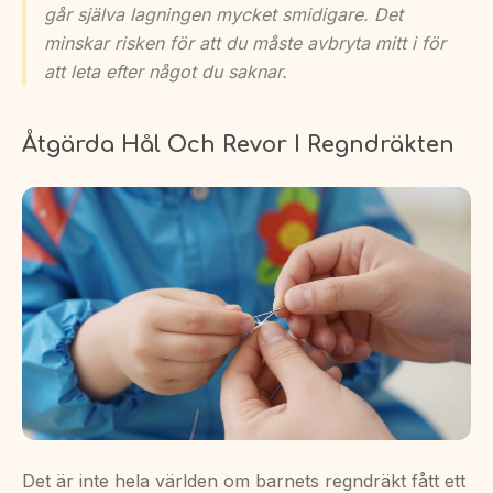
går själva lagningen mycket smidigare. Det
minskar risken för att du måste avbryta mitt i för
att leta efter något du saknar.
Åtgärda Hål Och Revor I Regndräkten
Det är inte hela världen om barnets regndräkt fått ett