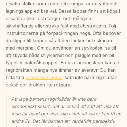
utsatta ställen som knän och rumpa, är en vattentät
lagningslapp ett bra val. Dessa lappar finns att köpa i
olika storlekar och färger, och många är
självhäftande eller stryks fast med ett strykjärn. Följ
instruktionerna på förpackningen noga. Ofta behöver
du klippa till lappen så att den täcker hela skadan
med marginal. Om du använder en strykpåse, se till
att skydda både strykjärnet och plagget med en bit
tyg eller bakplåtspapper. En bra lagningslapp kan ge
regndräkten många nya timmar av äventyr. Du kan
hitta fina
broderade lappar
som inte bara lagar utan
också gör dräkten lite roligare.
Att laga barnens regnkläder är inte bara
ekonomiskt smart, det är också ett sätt att visa att
man tar hand om sina saker och att saker kan få ett
andra liv. Det lär barnen ett värdefullt perspektiv