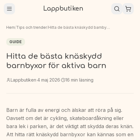
Lappbutiken
Hem
/
Tips och trender
/
Hitta de bästa knäskydd barnbyxor för aktiva barn
GUIDE
Hitta de bästa knäskydd
barnbyxor för aktiva barn
Lappbutiken
·
4 maj 2026
·
16
min läsning
Barn är fulla av energi och älskar att röra på sig.
Oavsett om det är cykling, skateboardåkning eller
bara lek i parken, är det viktigt att skydda deras knän.
Att hitta rätt knäskydd barnbyxor kan kännas som en