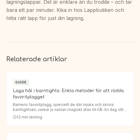
lagningslappar. Det är enklare än du trodde – och tar
bara ett par minuter. Kika in hos Lappbutiken och
hitta rätt lapp för just din lagning.
Relaterade artiklar
GUIDE
Laga hål i barntights: Enkla metoder för att rädda
favoritplagget
Barnens favoritplagg, speciellt de där mjuka och sköna
barntightsen, verkar ju nästan magiskt dras till hål. En dag sitter
de perfekt, nästa dag har knäna eller rumpan fått ett oö…
13
min läsning