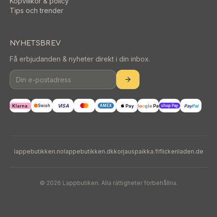
Köpvillkor & policy
Tips och trender
NYHETSBREV
Få erbjudanden & nyheter direkt i din inbox.
VISA
Klarna.
Pay
G
o
o
g
l
e
Pay
Pay
Pal
Swish
AMEX
shop Pay
lappebutikken.no
lappebutikken.dk
korjauspaikka.fi
flickenladen.de
©
2026
Lappbutiken. Alla rättigheter förbehållna.