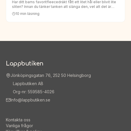
Har ditt barns favoritfleecedräkt fått ett litet hål eller blivit lite
sliten? Innan du tänker tanken att slänga den, vet att det är
enklare än du tror att laga den. Att laga barn…
10
min läsning
Lappbutiken
Jönköpingsgatan 76, 252 50 Helsingborg
Lappbutiken AB
Org-nr: 559585-4026
Info@lappbutiken.se
Kontakta oss
Vanliga frågor