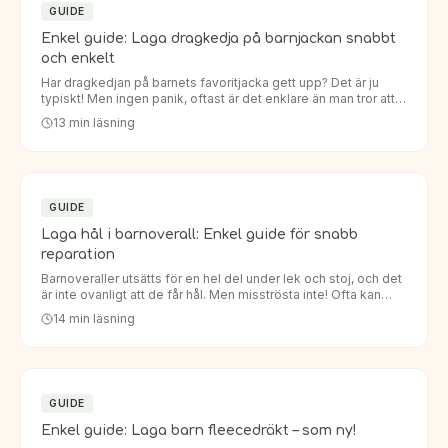
GUIDE
Enkel guide: Laga dragkedja på barnjackan snabbt
och enkelt
Har dragkedjan på barnets favoritjacka gett upp? Det är ju
typiskt! Men ingen panik, oftast är det enklare än man tror att
laga dragkedja barnjacka. Istället för att köpa en helt…
13
min läsning
GUIDE
Laga hål i barnoverall: Enkel guide för snabb
reparation
Barnoveraller utsätts för en hel del under lek och stoj, och det
är inte ovanligt att de får hål. Men misströsta inte! Ofta kan
man enkelt laga hål i barnoverall så att den håller…
14
min läsning
GUIDE
Enkel guide: Laga barn fleecedräkt – som ny!