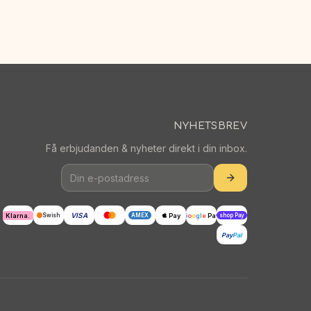
NYHETSBREV
Få erbjudanden & nyheter direkt i din inbox.
VISA
Klarna.
Pay
G
o
o
g
l
e
Pay
Swish
AMEX
shop Pay
Pay
Pal