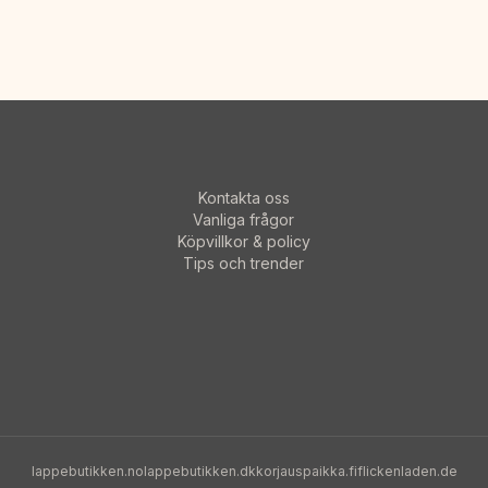
Kontakta oss
Vanliga frågor
Köpvillkor & policy
Tips och trender
lappebutikken.no
lappebutikken.dk
korjauspaikka.fi
flickenladen.de