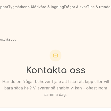
appar
Tygmärken
Klädvård & lagning
Frågor & svar
Tips & trende
ontakta oss
Kontakta oss
Har du en fråga, behöver hjälp att hitta rätt lapp eller vill
bara säga hej? Vi svarar så snabbt vi kan – oftast inom
samma dag.