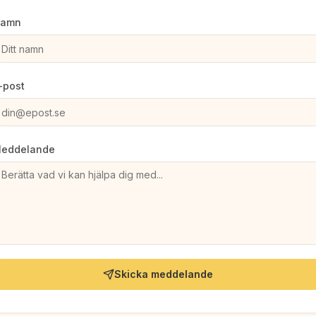
amn
-post
eddelande
Skicka meddelande