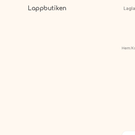
Lappbutiken
Lagl
Hem
/
K