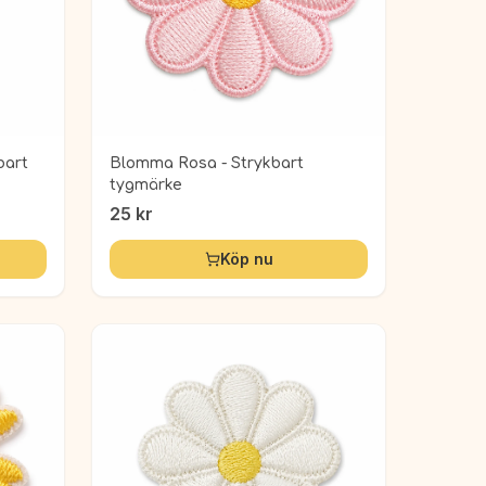
bart
Blomma Rosa - Strykbart
tygmärke
25
kr
Köp nu