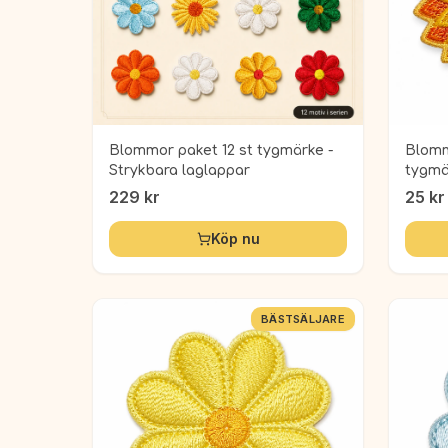
Blommor paket 12 st tygmärke -
Blomm
Strykbara laglappar
tygmä
229
kr
25
kr
Köp nu
BÄSTSÄLJARE