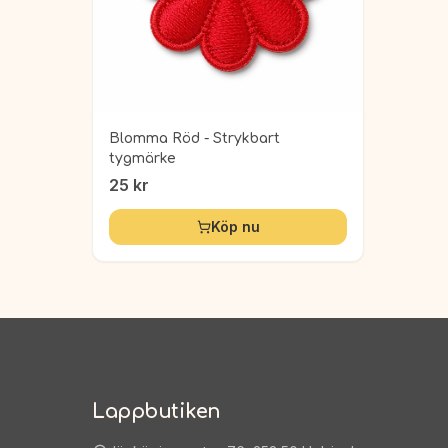
Blomma Röd - Strykbart
tygmärke
25
kr
Köp nu
Lappbutiken