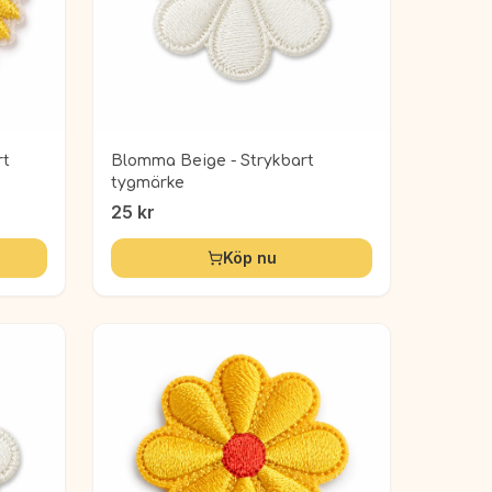
rt
Blomma Beige - Strykbart
tygmärke
25
kr
Köp nu