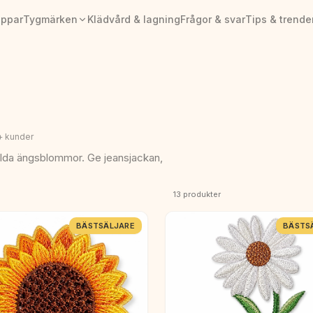
appar
Tygmärken
Klädvård & lagning
Frågor & svar
Tips & trende
+ kunder
ilda ängsblommor. Ge jeansjackan,
13
produkter
BÄSTSÄLJARE
BÄSTS