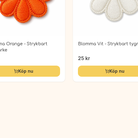
a Orange - Strykbart
Blomma Vit - Strykbart ty
rke
25
kr
Köp nu
Köp nu