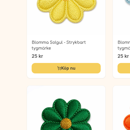
Blomma Solgul - Strykbart
Blomm
tygmärke
tygmä
25
kr
25
kr
Köp nu