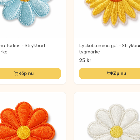
a Turkos - Strykbart
Lyckoblomma gul - Strykba
rke
tygmärke
25
kr
Köp nu
Köp nu