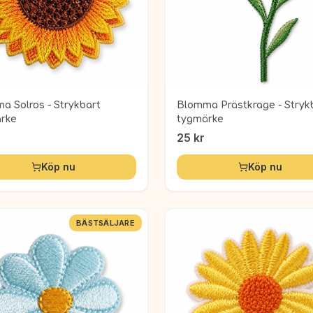
a Solros - Strykbart
Blomma Prästkrage - Stryk
rke
tygmärke
25
kr
Köp nu
Köp nu
BÄSTSÄLJARE