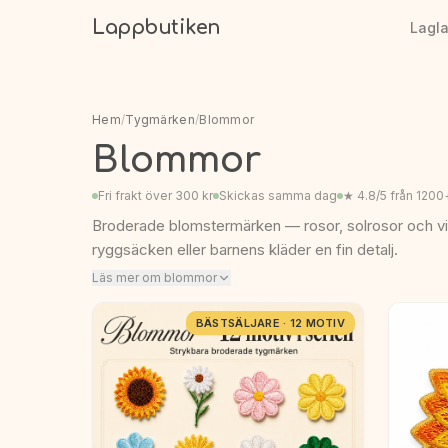
Lappbutiken
Lagl
Hem
/
Tygmärken
/
Blommor
Blommor
Fri frakt över 300 kr
Skickas samma dag
★ 4.8/5 från 1200
Broderade blomstermärken — rosor, solrosor och v
ryggsäcken eller barnens kläder en fin detalj.
Läs mer om blommor
BÄSTSÄLJARE · 12 MOTIV