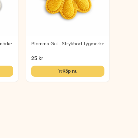
gmärke
Blomma Gul - Strykbart tygmärke
25
kr
Köp nu